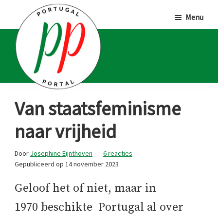
Door
Spring
Spring
Menu
naar
naar
naar
de
de
de
hoofd
eerste
voettekst
inhoud
sidebar
Portugal
Voor
Van staatsfeminisme
Portal
Portugalliefhebbers
naar vrijheid
en
-
Door
Josephine Eijnthoven
6 reacties
fanaten
Gepubliceerd op
14 november 2023
Geloof het of niet, maar in
1970 beschikte Portugal al over