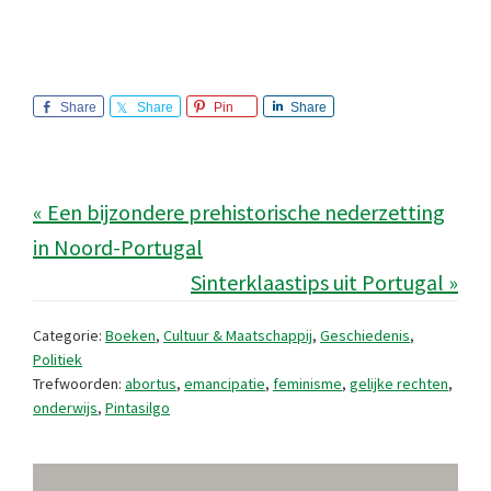
Share
Share
Pin
Share
« Een bijzondere prehistorische nederzetting
in Noord-Portugal
Sinterklaastips uit Portugal »
Categorie:
Boeken
,
Cultuur & Maatschappij
,
Geschiedenis
,
Politiek
Trefwoorden:
abortus
,
emancipatie
,
feminisme
,
gelijke rechten
,
onderwijs
,
Pintasilgo