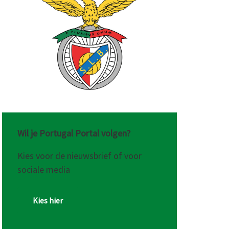
Wil je Portugal Portal volgen?
Kies voor de nieuwsbrief of voor
sociale media
Kies hier