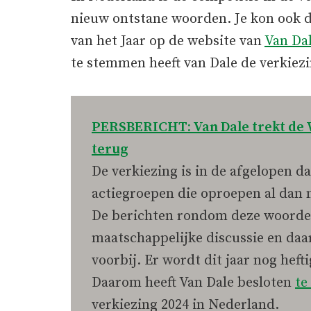
nieuw ontstane woorden. Je kon ook 
van het Jaar op de website van
Van Da
te stemmen heeft van Dale de verkiez
PERSBERICHT: Van Dale trekt de W
terug
De verkiezing is in de afgelopen d
actiegroepen die oproepen al dan
De berichten rondom deze woorden 
maatschappelijke discussie en daa
voorbij. Er wordt dit jaar nog hef
Daarom heeft Van Dale besloten
te
verkiezing 2024 in Nederland.