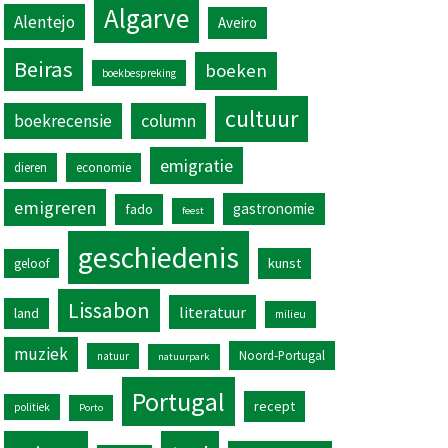
Algarve
Alentejo
Aveiro
Beiras
boeken
boekbespreking
cultuur
column
boekrecensie
emigratie
dieren
economie
emigreren
gastronomie
fado
feest
geschiedenis
kunst
geloof
Lissabon
literatuur
land
milieu
muziek
Noord-Portugal
natuur
natuurpark
Portugal
recept
politiek
Porto