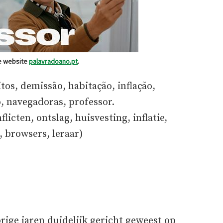
e website
palavradoano.pt
.
itos, demissão, habitação, inflação,
o, navegadoras, professor.
icten, ontslag, huisvesting, inflatie,
, browsers, leraar)
rige jaren duidelijk gericht geweest op