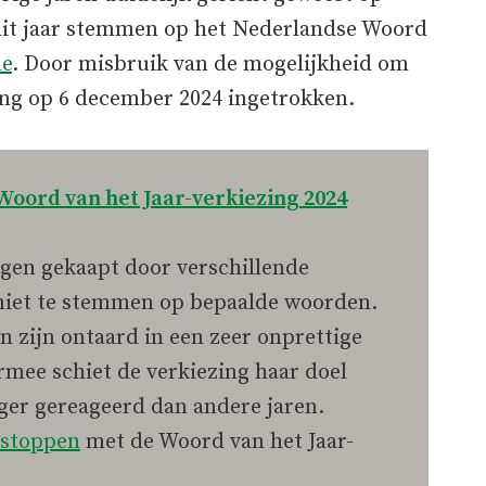
dit jaar stemmen op het Nederlandse Woord
le
. Door misbruik van de mogelijkheid om
ing op 6 december 2024 ingetrokken.
oord van het Jaar-verkiezing 2024
agen gekaapt door verschillende
 niet te stemmen op bepaalde woorden.
zijn ontaard in een zeer onprettige
rmee schiet de verkiezing haar doel
tiger gereageerd dan andere jaren.
 stoppen
met de Woord van het Jaar-