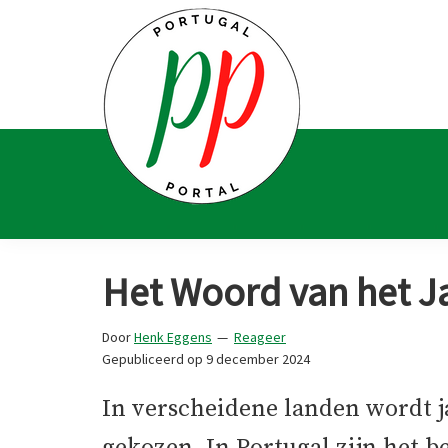
Spring
Door
Spring
Spring
naar
naar
naar
naar
de
de
de
de
hoofdnavigatie
hoofd
eerste
voettekst
inhoud
sidebar
Portugal
Voor
Portal
Portugalliefhebbers
Het Woord van het Jaa
en
-
Door
Henk Eggens
Reageer
fanaten
Gepubliceerd op
9 december 2024
In verscheidene landen wordt ja