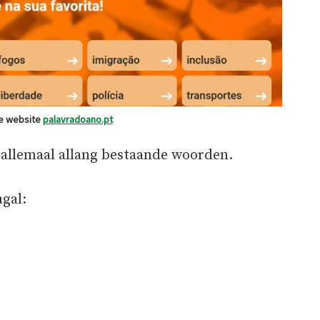
e website
palavradoano.pt
k allemaal allang bestaande woorden.
gal: