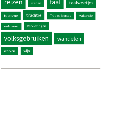
reizen
taal
taalweetjes
steden
traditie
toerisme
vakantie
Trás-os-Montes
Verkiezingen
verbouwen
volksgebruiken
wandelen
wijn
werken