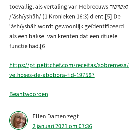
toevallig, als vertaling van Hebreeuws ואשישה
/’ăshı̂yshâh/ (1 Kronieken 16:3) dient.[5] De
‘ăshı̂yshâh wordt gewoonlijk geïdentificeerd
als een baksel van krenten dat een rituele
functie had.[6
https://pt.petitchef.com/receitas/sobremesa/
velhoses-de-abobora-fid-197587
Beantwoorden
Ellen Damen
zegt
2 januari 2021 om 07:36