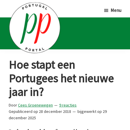
Door
Spring
Spring
Menu
naar
naar
naar
de
de
de
hoofd
eerste
voettekst
inhoud
sidebar
Portugal
Voor
Hoe stapt een
Portal
Portugalliefhebbers
Portugees het nieuwe
en
-
jaar in?
fanaten
Door
Cees Groenewegen
9 reacties
Gepubliceerd op
28 december 2018
bijgewerkt op
29
december 2025