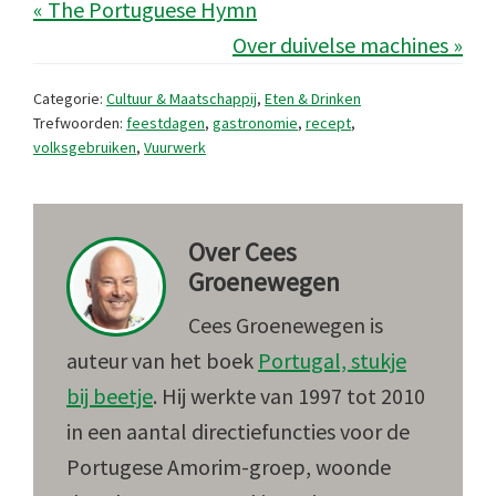
« The Portuguese Hymn
Over duivelse machines »
Categorie:
Cultuur & Maatschappij
,
Eten & Drinken
Trefwoorden:
feestdagen
,
gastronomie
,
recept
,
volksgebruiken
,
Vuurwerk
Over
Cees
Groenewegen
Cees Groenewegen is
auteur van het boek
Portugal, stukje
bij beetje
. Hij werkte van 1997 tot 2010
in een aantal directiefuncties voor de
Portugese Amorim-groep, woonde