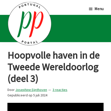
Door
Spring
Spring
Menu
naar
naar
naar
de
de
de
hoofd
eerste
voettekst
inhoud
sidebar
Portugal
Voor
Hoopvolle haven in de
Portal
Portugalliefhebbers
Tweede Wereldoorlog
en
-
(deel 3)
fanaten
Door
Josephine Eijnthoven
3 reacties
Gepubliceerd op
5 juli 2024