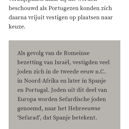
beschouwd als Portugezen konden zich
daarna vrijuit vestigen op plaatsen naar
keuze.
Als gevolg van de Romeinse
bezetting van Israël, vestigden veel
joden zich in de tweede eeuw n.C.
in Noord-Afrika en later in Spanje
en Portugal. Joden uit dit deel van
Europa worden Sefardische joden
genoemd, naar het Hebreeuwse
‘Sefarad’, dat Spanje betekent.