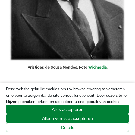
Aristides de Sousa Mendes. Foto
Wikimedia
.
Nog meer verhalen en een documentaire
Deze website gebruikt cookies om uw browse-ervaring te verbeteren
en ervoor te zorgen dat de site correct functioneert. Door deze site te
over vluchtelingen naar Portugal volgden
blijven gebruiken, erkent en accepteert u ons gebruik van cookies.
hierna zoals over ex-consul van Portugal
Alles accepteren
in Bordeaux Aristides de Sousa Mendes.
Alleen vereiste accepteren
Zijn naam verdween uit de herinnering
Details