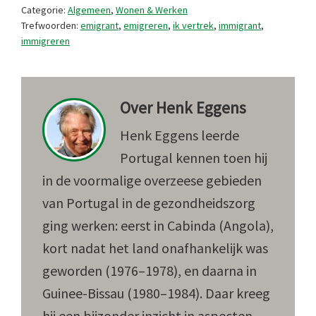
Categorie:
Algemeen
,
Wonen & Werken
Trefwoorden:
emigrant
,
emigreren
,
ik vertrek
,
immigrant
,
immigreren
Over
Henk Eggens
Henk Eggens leerde
Portugal kennen toen hij
in de voormalige overzeese gebieden
van Portugal in de gezondheidszorg
ging werken: eerst in Cabinda (Angola),
kort nadat het land onafhankelijk was
geworden (1976–1978), en daarna in
Guinee-Bissau (1980–1984). Daar kreeg
hij een bijzonder inzicht in aspecten