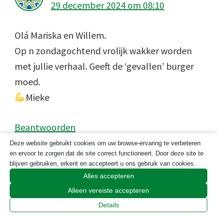
29 december 2024 om 08:10
Olá Mariska en Willem.
Op n zondagochtend vrolijk wakker worden
met jullie verhaal. Geeft de ‘gevallen’ burger
moed.
Mieke
Beantwoorden
Deze website gebruikt cookies om uw browse-ervaring te verbeteren
en ervoor te zorgen dat de site correct functioneert. Door deze site te
Mariska Roos
zegt
blijven gebruiken, erkent en accepteert u ons gebruik van cookies.
2 januari 2025 om 22:23
Alles accepteren
Alleen vereiste accepteren
Details
Mieke!