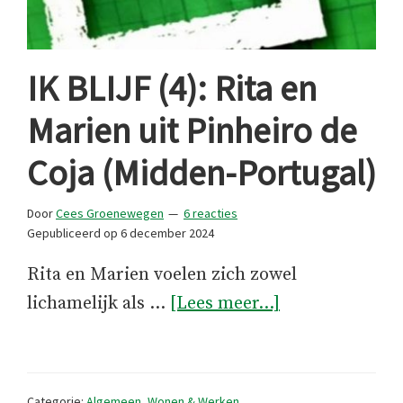
IK BLIJF (4): Rita en
Marien uit Pinheiro de
Coja (Midden-Portugal)
Door
Cees Groenewegen
6 reacties
Gepubliceerd op
6 december 2024
Rita en Marien voelen zich zowel
overIK
lichamelijk als …
[Lees meer...]
BLIJF
(4):
Rita
Categorie:
Algemeen
,
Wonen & Werken