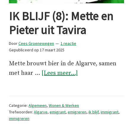
IK BLIJF (8): Mette en
Pieter uit Tavira
Door
Cees Groenewegen
1 reactie
Gepubliceerd op
17 maart 2025
Mette brouwt bier in de Algarve, samen
overIK
met haar …
[Lees meer...]
BLIJF
(8):
Mette
Categorie:
Algemeen
,
Wonen & Werken
en
Trefwoorden:
Algarve
,
emigrant
,
emigreren
,
ik blijf
,
immigrant
,
immigreren
Pieter
uit