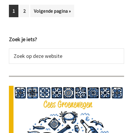
uit
Pagina
Pagina
Ga
1
2
Volgende pagina »
Marvão
naar
Primaire
Zoek je iets?
Sidebar
Zoek
op
deze
website