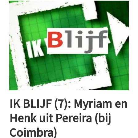
Tavira
IK BLIJF (7): Myriam en
Henk uit Pereira (bij
Coimbra)