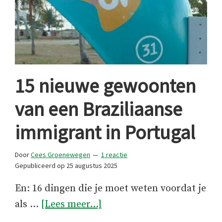
15 nieuwe gewoonten
van een Braziliaanse
immigrant in Portugal
Door
Cees Groenewegen
1 reactie
Gepubliceerd op
25 augustus 2025
En: 16 dingen die je moet weten voordat je
over15
als …
[Lees meer...]
nieuwe