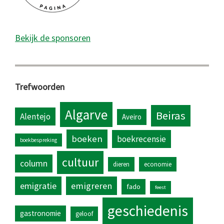
Bekijk de sponsoren
Trefwoorden
Algarve
Beiras
Alentejo
Aveiro
boeken
boekrecensie
boekbespreking
cultuur
column
dieren
economie
emigratie
emigreren
fado
feest
geschiedenis
gastronomie
geloof