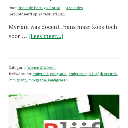
Door
Redactie Portugal Portal
3 reacties
Gepubliceerd op
24 februari 2025
Myriam was docent Frans maar koos toch
overIK
voor …
[Lees meer...]
BLIJF
(7):
Myriam
Categorie:
Wonen & Werken
en
Trefwoorden:
emigrant
,
emigratie
,
emigreren
,
ik blijf
,
ik vertrek
,
immigrant
,
immigratie
,
immigreren
Henk
uit
Pereira
(bij
Coimbra)