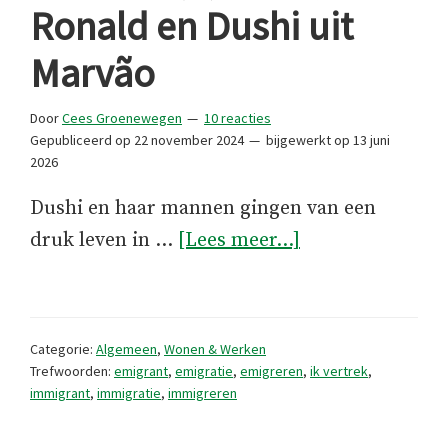
Ronald en Dushi uit
Marvão
Door
Cees Groenewegen
10 reacties
Gepubliceerd op
22 november 2024
bijgewerkt op
13 juni
2026
Dushi en haar mannen gingen van een
overIK
druk leven in …
[Lees meer...]
BLIJF
(3):
Vitor,
Categorie:
Algemeen
,
Wonen & Werken
Ronald
Trefwoorden:
emigrant
,
emigratie
,
emigreren
,
ik vertrek
,
immigrant
,
immigratie
,
immigreren
en
Dushi