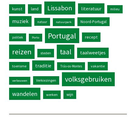
Lissabon
literatuur
kunst
land
milieu
muziek
Noord-Portugal
natuur
natuurpark
Portugal
recept
politiek
Porto
reizen
taal
taalweetjes
steden
traditie
toerisme
vakantie
Trás-os-Montes
volksgebruiken
Verkiezingen
verbouwen
wandelen
wijn
werken