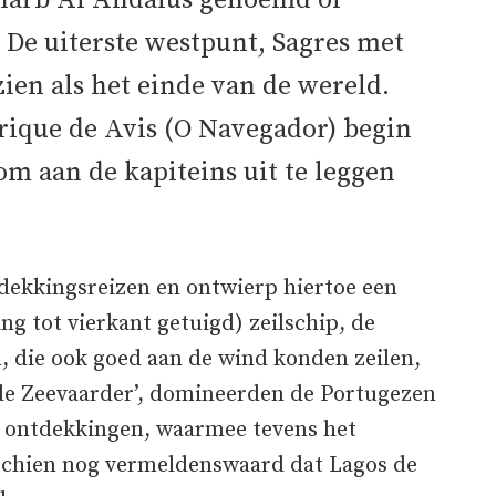
harb Al Andalus genoemd of
 De uiterste westpunt, Sagres met
ien als het einde van de wereld.
rique de Avis (O Navegador) begin
m aan de kapiteins uit te leggen
tdekkingsreizen en ontwierp hiertoe een
ing tot vierkant getuigd) zeilschip, de
, die ook goed aan de wind konden zeilen,
 de Zeevaarder’, domineerden de Portugezen
an ontdekkingen, waarmee tevens het
sschien nog vermeldenswaard dat Lagos de