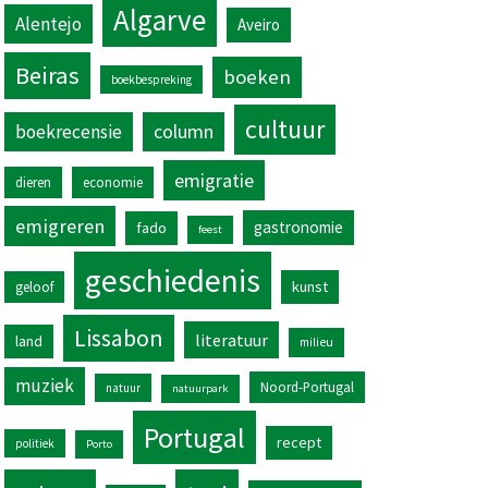
Algarve
Alentejo
Aveiro
Beiras
boeken
boekbespreking
cultuur
column
boekrecensie
emigratie
dieren
economie
emigreren
gastronomie
fado
feest
geschiedenis
kunst
geloof
Lissabon
literatuur
land
milieu
muziek
Noord-Portugal
natuur
natuurpark
Portugal
recept
politiek
Porto