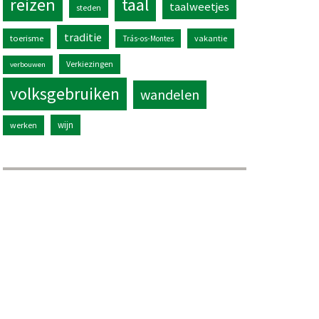
reizen
taal
taalweetjes
steden
traditie
toerisme
vakantie
Trás-os-Montes
Verkiezingen
verbouwen
volksgebruiken
wandelen
wijn
werken