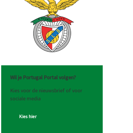
Wil je Portugal Portal volgen?
Kies voor de nieuwsbrief of voor
sociale media
Kies hier