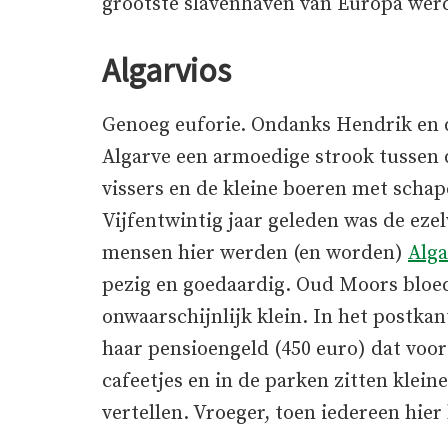
grootste slavenhaven van Europa wer
Algarvios
Genoeg euforie. Ondanks Hendrik en d
Algarve een armoedige strook tussen d
vissers en de kleine boeren met schap
Vijfentwintig jaar geleden was de ez
mensen hier werden (en worden)
Alga
pezig en goedaardig. Oud Moors bloed
onwaarschijnlijk klein. In het postka
haar pensioengeld (450 euro) dat voor 
cafeetjes en in de parken zitten klei
vertellen. Vroeger, toen iedereen hier