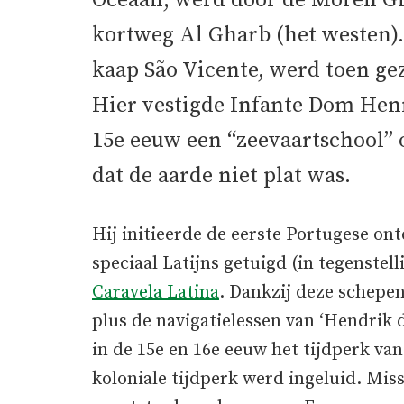
Oceaan, werd door de Moren G
kortweg Al Gharb (het westen).
kaap São Vicente, werd toen gez
Hier vestigde Infante Dom Hen
15e eeuw een “zeevaartschool” o
dat de aarde niet plat was.
Hij initieerde de eerste Portugese on
speciaal Latijns getuigd (in tegenstell
Caravela Latina
. Dankzij deze schepen
plus de navigatielessen van ‘Hendrik
in de 15e en 16e eeuw het tijdperk v
koloniale tijdperk werd ingeluid. Mi