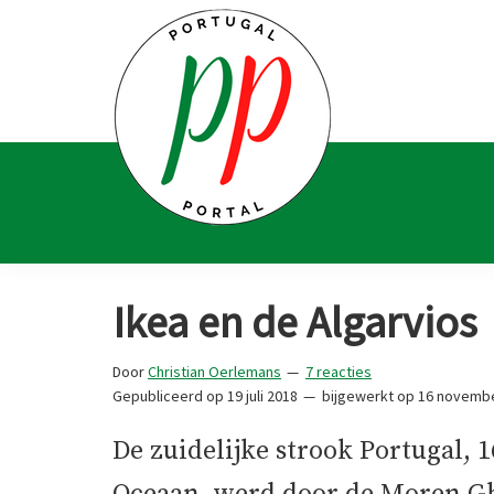
Spring
Door
Spring
Spring
naar
naar
naar
naar
de
de
de
de
hoofdnavigatie
hoofd
eerste
voettekst
inhoud
sidebar
Portugal
Voor
Portal
Portugalliefhebbers
Ikea en de Algarvios
en
-
Door
Christian Oerlemans
7 reacties
fanaten
Gepubliceerd op
19 juli 2018
bijgewerkt op
16 novembe
De zuidelijke strook Portugal, 