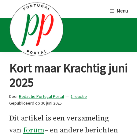
Door
Spring
Spring
Menu
naar
naar
naar
de
de
de
hoofd
eerste
voettekst
inhoud
sidebar
Portugal
Voor
Kort maar Krachtig juni
Portal
Portugalliefhebbers
2025
en
-
Door
Redactie Portugal Portal
1 reactie
fanaten
Gepubliceerd op
30 juni 2025
Dit artikel is een verzameling
van
forum
– en andere berichten