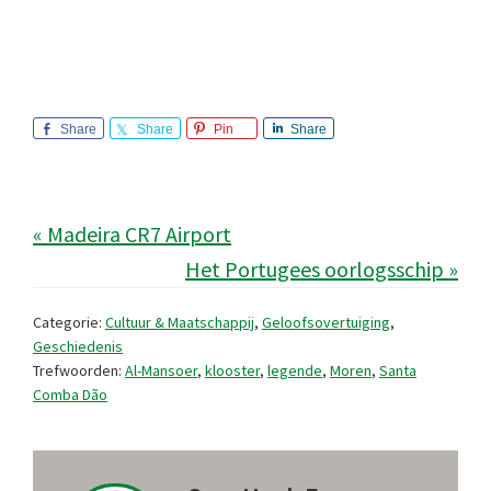
Share
Share
Pin
Share
« Madeira CR7 Airport
Het Portugees oorlogsschip »
Categorie:
Cultuur & Maatschappij
,
Geloofsovertuiging
,
Geschiedenis
Trefwoorden:
Al-Mansoer
,
klooster
,
legende
,
Moren
,
Santa
Comba Dão