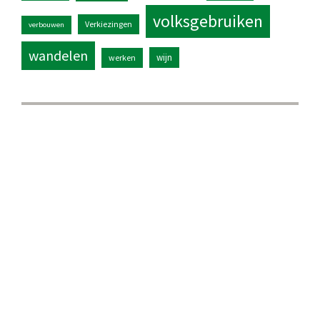
volksgebruiken
Verkiezingen
verbouwen
wandelen
wijn
werken