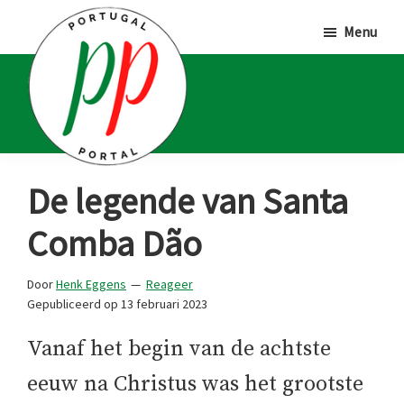
Door
Spring
Spring
Menu
naar
naar
naar
de
de
de
hoofd
eerste
voettekst
inhoud
sidebar
Portugal
Voor
De legende van Santa
Portal
Portugalliefhebbers
Comba Dão
en
-
Door
Henk Eggens
Reageer
fanaten
Gepubliceerd op
13 februari 2023
Vanaf het begin van de achtste
eeuw na Christus was het grootste