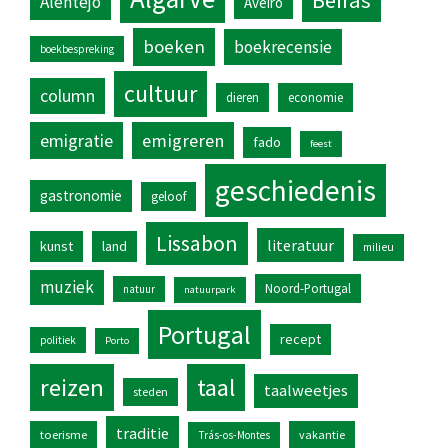
Alentejo
Aveiro
boeken
boekrecensie
boekbespreking
cultuur
column
dieren
economie
emigratie
emigreren
fado
feest
geschiedenis
gastronomie
geloof
Lissabon
literatuur
kunst
land
milieu
muziek
Noord-Portugal
natuur
natuurpark
Portugal
recept
politiek
Porto
reizen
taal
taalweetjes
steden
traditie
toerisme
vakantie
Trás-os-Montes