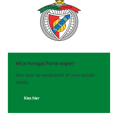
Wil je Portugal Portal volgen?
Kies voor de nieuwsbrief of voor sociale
media
Kies hier