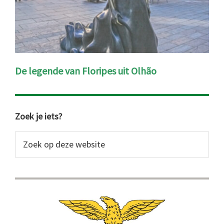
De legende van Floripes uit Olhão
Primaire
Zoek je iets?
Sidebar
Zoek
op
deze
website