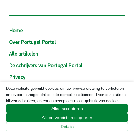
Footer
Home
Over Portugal Portal
Alle artikelen
De schrijvers van Portugal Portal
Privacy
Contact
Deze website gebruikt cookies om uw browse-ervaring te verbeteren
en ervoor te zorgen dat de site correct functioneert. Door deze site te
Cookiebeleid
blijven gebruiken, erkent en accepteert u ons gebruik van cookies.
Alles accepteren
Alleen vereiste accepteren
Wil je Portugal Portal volgen?
Details
Dat kan op twee manieren!