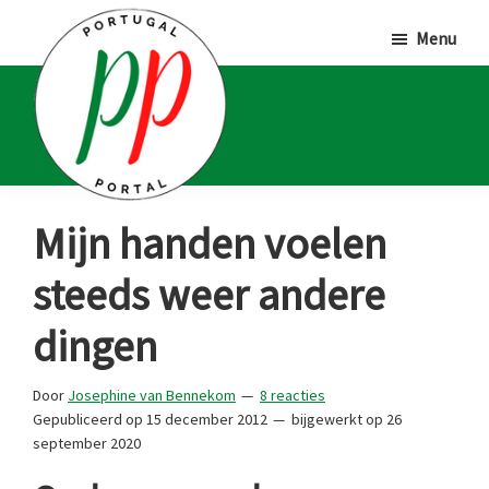
Door
Spring
Spring
Menu
naar
naar
naar
de
de
de
hoofd
eerste
voettekst
inhoud
sidebar
Portugal
Voor
Mijn handen voelen
Portal
Portugalliefhebbers
steeds weer andere
en
-
dingen
fanaten
Door
Josephine van Bennekom
8 reacties
Gepubliceerd op
15 december 2012
bijgewerkt op
26
september 2020