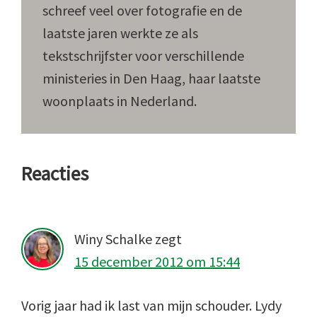
schreef veel over fotografie en de
laatste jaren werkte ze als
tekstschrijfster voor verschillende
ministeries in Den Haag, haar laatste
woonplaats in Nederland.
Lees
Reacties
Interacties
Winy Schalke
zegt
15 december 2012 om 15:44
Vorig jaar had ik last van mijn schouder. Lydy