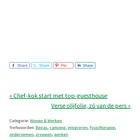
Share
Share
Pin
Share
« Chef-kok start met top-guesthouse
Verse olijfolie, zó van de pers »
Categorie:
Wonen & Werken
Trefwoorden:
Beiras
,
camping
,
emigreren
,
fysiotherapie
,
ondernemen
,
vrouwen
,
werken