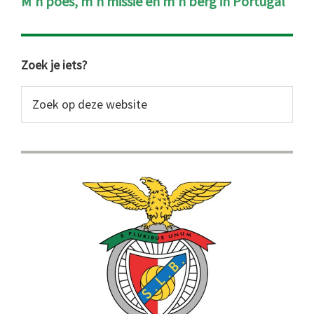
M’n poes, m’n missie en m’n berg in Portugal
Primaire
Zoek je iets?
Sidebar
Zoek
op
deze
website