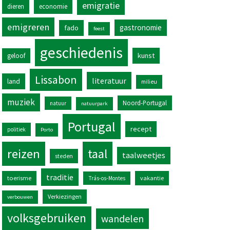
emigratie
dieren
economie
emigreren
gastronomie
fado
feest
geschiedenis
kunst
geloof
Lissabon
literatuur
land
milieu
muziek
Noord-Portugal
natuur
natuurpark
Portugal
recept
politiek
Porto
reizen
taal
taalweetjes
steden
traditie
toerisme
vakantie
Trás-os-Montes
Verkiezingen
verbouwen
volksgebruiken
wandelen