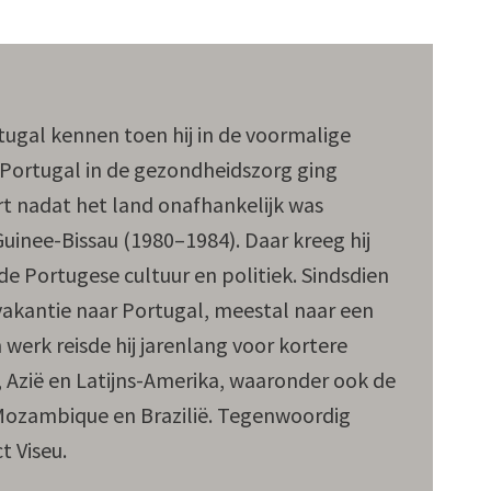
ugal kennen toen hij in de voormalige
Portugal in de gezondheidszorg ging
rt nadat het land onafhankelijk was
uinee-Bissau (1980–1984). Daar kreeg hij
de Portugese cultuur en politiek. Sindsdien
 vakantie naar Portugal, meestal naar een
n werk reisde hij jarenlang voor kortere
a, Azië en Latijns-Amerika, waaronder ook de
ozambique en Brazilië. Tegenwoordig
t Viseu.