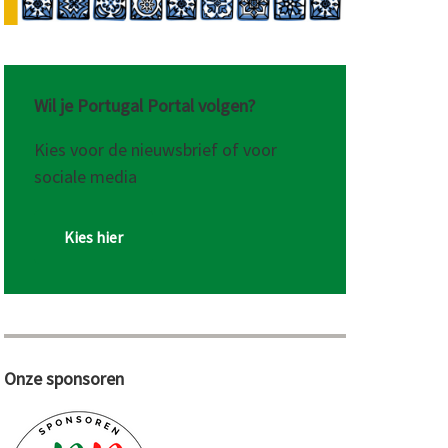
Wil je Portugal Portal volgen?
Kies voor de nieuwsbrief of voor
sociale media
Kies hier
Onze sponsoren