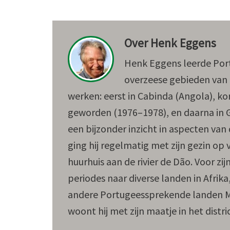
Over
Henk Eggens
Henk Eggens leerde Port
overzeese gebieden van 
werken: eerst in Cabinda (Angola), ko
geworden (1976–1978), en daarna in G
een bijzonder inzicht in aspecten van 
ging hij regelmatig met zijn gezin op
huurhuis aan de rivier de Dão. Voor zij
periodes naar diverse landen in Afrik
andere Portugeessprekende landen M
woont hij met zijn maatje in het distric