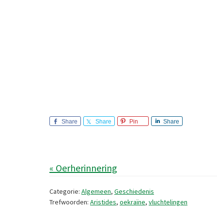
Share
Share
Pin
Share
« Oerherinnering
Categorie:
Algemeen
,
Geschiedenis
Trefwoorden:
Aristides
,
oekraïne
,
vluchtelingen