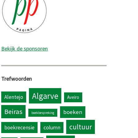
Bekijk de sponsoren
Trefwoorden
Algarve
Alentejo
Aveiro
Beiras
boeken
boekbespreking
cultuur
column
boekrecensie