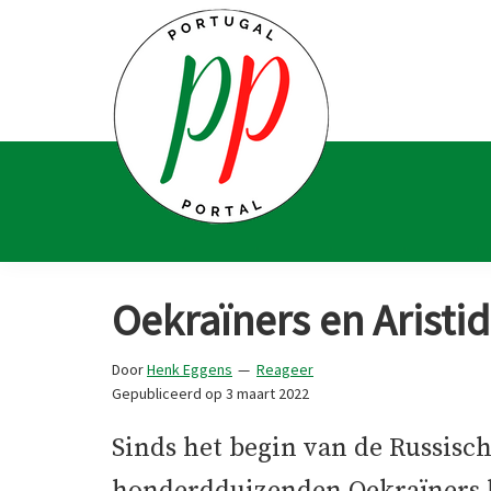
Spring
Door
Spring
Spring
naar
naar
naar
naar
de
de
de
de
hoofdnavigatie
hoofd
eerste
voettekst
inhoud
sidebar
Portugal
Voor
Portal
Portugalliefhebbers
Oekraïners en Aristi
en
-
Door
Henk Eggens
Reageer
fanaten
Gepubliceerd op
3 maart 2022
Sinds het begin van de Russisch