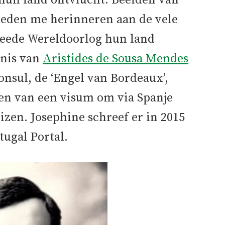
un land ontvlucht. Beelden van
 deden me herinneren aan de vele
weede Wereldoorlog hun land
enis van
Aristides de Sousa Mendes
nsul, de ‘Engel van Bordeaux’,
en van een visum om via Spanje
eizen. Josephine schreef er in 2015
tugal Portal.