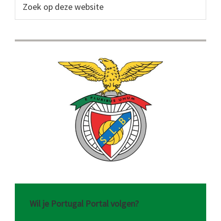
Sidebar
Zoek
op
deze
website
Wil je Portugal Portal volgen?