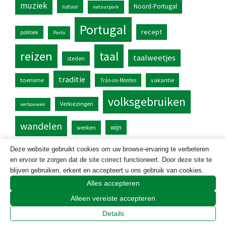
muziek
Noord-Portugal
natuur
natuurpark
Portugal
recept
politiek
Porto
reizen
taal
taalweetjes
steden
traditie
toerisme
vakantie
Trás-os-Montes
volksgebruiken
Verkiezingen
verbouwen
wandelen
wijn
werken
Deze website gebruikt cookies om uw browse-ervaring te verbeteren
en ervoor te zorgen dat de site correct functioneert. Door deze site te
blijven gebruiken, erkent en accepteert u ons gebruik van cookies.
Alles accepteren
Alleen vereiste accepteren
Details