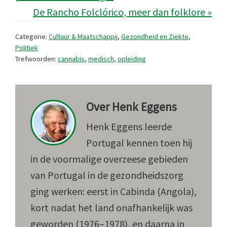
De Rancho Folclórico, meer dan folklore »
Categorie:
Cultuur & Maatschappij
,
Gezondheid en Ziekte
,
Politiek
Trefwoorden:
cannabis
,
medisch
,
opleiding
Over
Henk Eggens
Henk Eggens leerde
Portugal kennen toen hij
in de voormalige overzeese gebieden
van Portugal in de gezondheidszorg
ging werken: eerst in Cabinda (Angola),
kort nadat het land onafhankelijk was
geworden (1976–1978), en daarna in