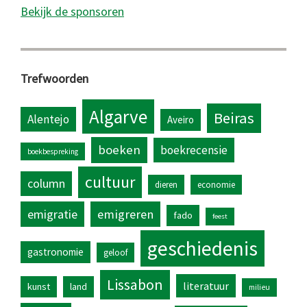
Bekijk de sponsoren
Trefwoorden
Algarve
Beiras
Alentejo
Aveiro
boeken
boekrecensie
boekbespreking
cultuur
column
dieren
economie
emigratie
emigreren
fado
feest
geschiedenis
gastronomie
geloof
Lissabon
literatuur
kunst
land
milieu