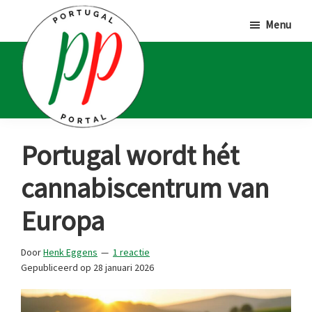
Door
Spring
Spring
Menu
naar
naar
naar
de
de
de
hoofd
eerste
voettekst
inhoud
sidebar
Portugal
Voor
Portugal wordt hét
Portal
Portugalliefhebbers
cannabiscentrum van
en
-
Europa
fanaten
Door
Henk Eggens
1 reactie
Gepubliceerd op
28 januari 2026