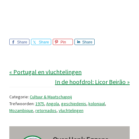
Share
Share
Pin
Share
« Portugal en vluchtelingen
In de hoofdrol: Licor Beirão »
Categorie:
Cultuur & Maatschappij
Trefwoorden:
1975
,
Angola
,
geschiedenis
,
koloniaal
,
Mozambique
,
retornados
,
vluchtelingen