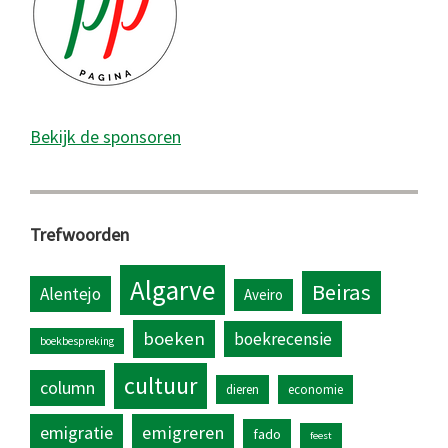
Bekijk de sponsoren
Trefwoorden
Algarve
Beiras
Alentejo
Aveiro
boeken
boekrecensie
boekbespreking
cultuur
column
dieren
economie
emigratie
emigreren
fado
feest