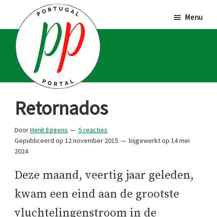
Door
Spring
Spring
Menu
naar
naar
naar
de
de
de
hoofd
eerste
voettekst
inhoud
sidebar
Portugal
Voor
Retornados
Portal
Portugalliefhebbers
en
Door
Henk Eggens
5 reacties
Gepubliceerd op
12 november 2015
bijgewerkt op
14 mei
-
2024
fanaten
Deze maand, veertig jaar geleden,
kwam een eind aan de grootste
vluchtelingenstroom in de