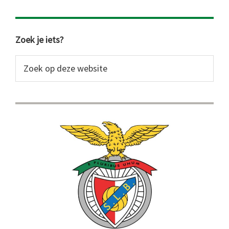
Primaire
Zoek je iets?
Sidebar
Zoek
op
deze
website