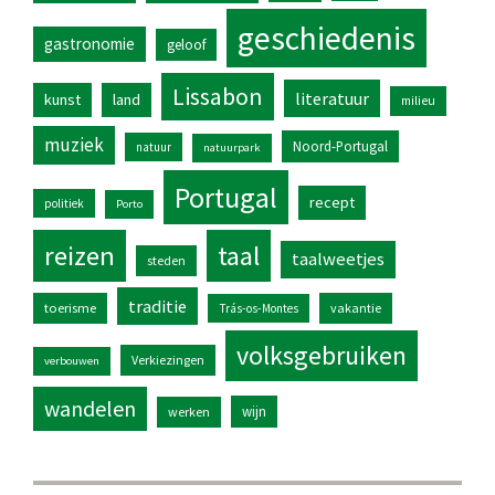
geschiedenis
gastronomie
geloof
Lissabon
literatuur
kunst
land
milieu
muziek
Noord-Portugal
natuur
natuurpark
Portugal
recept
politiek
Porto
reizen
taal
taalweetjes
steden
traditie
toerisme
vakantie
Trás-os-Montes
volksgebruiken
Verkiezingen
verbouwen
wandelen
wijn
werken