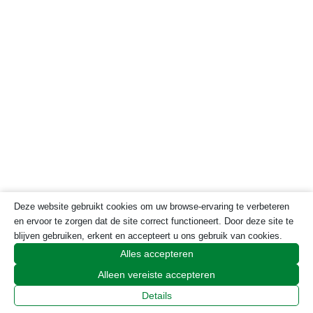
Deze website gebruikt cookies om uw browse-ervaring te verbeteren
en ervoor te zorgen dat de site correct functioneert. Door deze site te
blijven gebruiken, erkent en accepteert u ons gebruik van cookies.
Alles accepteren
Footer
Home
Alleen vereiste accepteren
Details
Over Portugal Portal