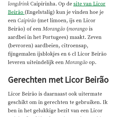
longdrink
Caipirinha. Op de
site van Licor
Beirão
(Engelstalig) kun je vinden hoe je
een
Caipirão
(met limoen, ijs en Licor
Beirão) of een
Morangão
(
morango
is
aardbei in het Portugees) maakt. Zeven
(bevroren) aardbeien, citroensap,
fijngemalen ijsblokjes en 6 cl Licor Beirão
leveren uiteindelijk een
Morangão
op.
Gerechten met Licor Beirão
Licor Beirão is daarnaast ook uitermate
geschikt om in gerechten te gebruiken. Ik
ben in het gelukkige bezit van een Licor