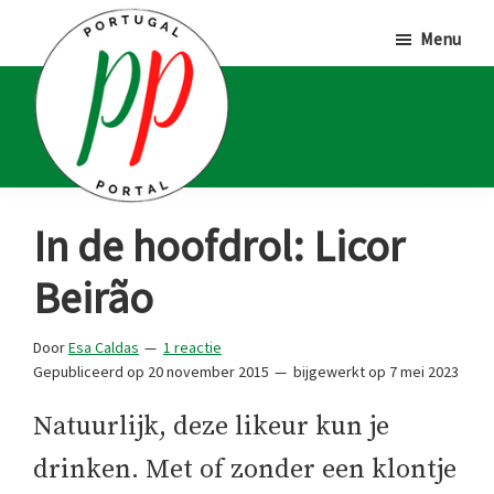
Door
Spring
Spring
Menu
naar
naar
naar
de
de
de
hoofd
eerste
voettekst
inhoud
sidebar
Portugal
Voor
In de hoofdrol: Licor
Portal
Portugalliefhebbers
Beirão
en
-
Door
Esa Caldas
1 reactie
fanaten
Gepubliceerd op
20 november 2015
bijgewerkt op
7 mei 2023
Natuurlijk, deze likeur kun je
drinken. Met of zonder een klontje