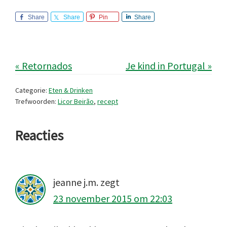
Share
Share
Pin
Share
« Retornados
Je kind in Portugal »
Categorie:
Eten & Drinken
Trefwoorden:
Licor Beirão
,
recept
Lees
Reacties
Interacties
jeanne j.m.
zegt
23 november 2015 om 22:03