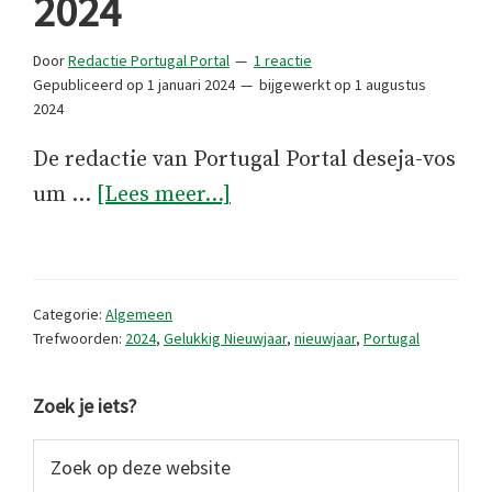
2024
Door
Redactie Portugal Portal
1 reactie
Gepubliceerd op
1 januari 2024
bijgewerkt op
1 augustus
2024
De redactie van Portugal Portal deseja-vos
overBeste
um …
[Lees meer...]
wensen
voor
2024
Categorie:
Algemeen
Trefwoorden:
2024
,
Gelukkig Nieuwjaar
,
nieuwjaar
,
Portugal
Primaire
Zoek je iets?
Sidebar
Zoek
op