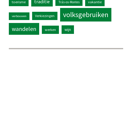
traditie
toerisme
vakantie
Trás-os-Montes
volksgebruiken
Verkiezingen
verbouwen
wandelen
wijn
werken