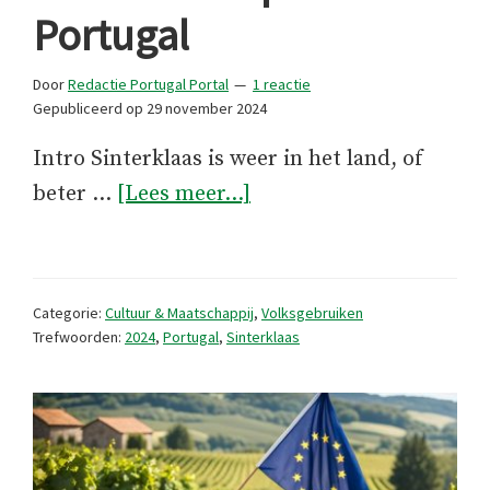
Portugal
Door
Redactie Portugal Portal
1 reactie
Gepubliceerd op
29 november 2024
Intro Sinterklaas is weer in het land, of
overSinterklaastips
beter …
[Lees meer...]
2024
uit
Portugal
Categorie:
Cultuur & Maatschappij
,
Volksgebruiken
Trefwoorden:
2024
,
Portugal
,
Sinterklaas