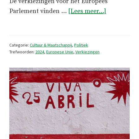
De verkiezingen voor het Europees
overDe
Parlement vinden …
[Lees meer...]
Europese
verkiezing
2024
Categorie:
Cultuur & Maatschappij
,
Politiek
gezien
Trefwoorden:
2024
,
Europese Unie
,
Verkiezingen
vanuit
Portugal