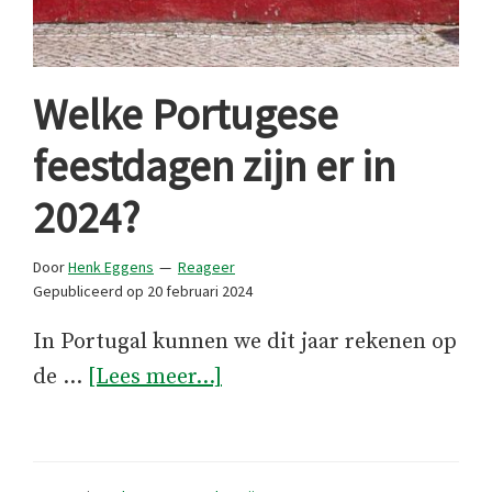
Welke Portugese
feestdagen zijn er in
2024?
Door
Henk Eggens
Reageer
Gepubliceerd op
20 februari 2024
In Portugal kunnen we dit jaar rekenen op
overWelke
de …
[Lees meer...]
Portugese
feestdagen
zijn