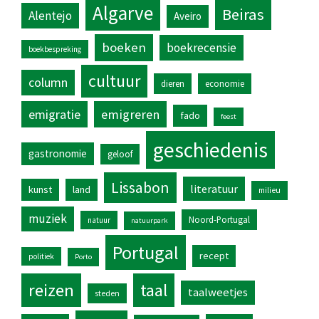
Algarve
Beiras
Alentejo
Aveiro
boeken
boekrecensie
boekbespreking
cultuur
column
dieren
economie
emigratie
emigreren
fado
feest
geschiedenis
gastronomie
geloof
Lissabon
literatuur
kunst
land
milieu
muziek
Noord-Portugal
natuur
natuurpark
Portugal
recept
politiek
Porto
reizen
taal
taalweetjes
steden