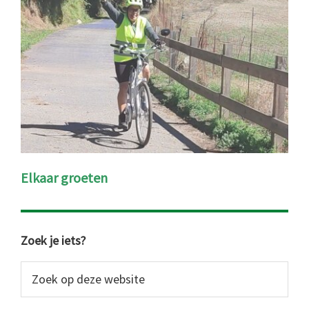
Elkaar groeten
Primaire
Zoek je iets?
Sidebar
Zoek
op
deze