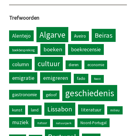
Trefwoorden
Algarve
Beiras
Alentejo
Aveiro
boeken
boekrecensie
boekbespreking
cultuur
column
dieren
economie
emigratie
emigreren
fado
feest
geschiedenis
gastronomie
geloof
Lissabon
literatuur
kunst
land
milieu
muziek
Noord-Portugal
natuur
natuurpark