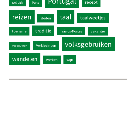
Portugal
recept
politiek
Porto
reizen
taal
taalweetjes
steden
traditie
toerisme
vakantie
Trás-os-Montes
volksgebruiken
Verkiezingen
verbouwen
wandelen
wijn
werken