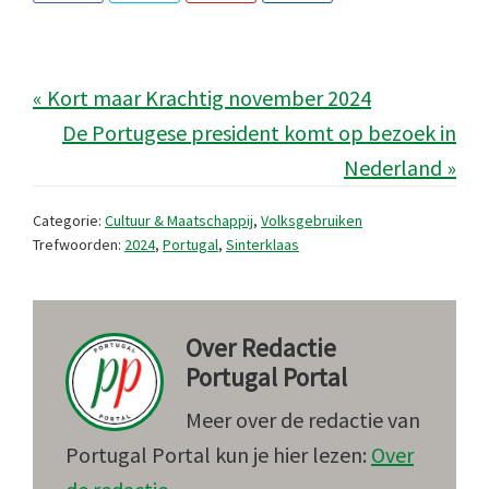
« Kort maar Krachtig november 2024
De Portugese president komt op bezoek in
Nederland »
Categorie:
Cultuur & Maatschappij
,
Volksgebruiken
Trefwoorden:
2024
,
Portugal
,
Sinterklaas
Over
Redactie
Portugal Portal
Meer over de redactie van
Portugal Portal kun je hier lezen:
Over