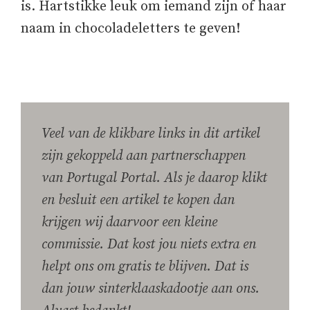
is. Hartstikke leuk om iemand zijn of haar
naam in chocoladeletters te geven!
Veel van de klikbare links in dit artikel
zijn gekoppeld aan partnerschappen
van Portugal Portal. Als je daarop klikt
en besluit een artikel te kopen dan
krijgen wij daarvoor een kleine
commissie. Dat kost jou niets extra en
helpt ons om gratis te blijven. Dat is
dan jouw sinterklaaskadootje aan ons.