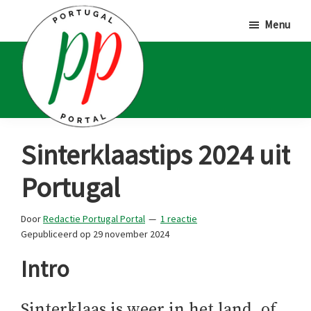
Door
Spring
Spring
Menu
naar
naar
naar
de
de
de
hoofd
eerste
voettekst
inhoud
sidebar
Portugal
Voor
Sinterklaastips 2024 uit
Portal
Portugalliefhebbers
Portugal
en
-
Door
Redactie Portugal Portal
1 reactie
fanaten
Gepubliceerd op
29 november 2024
Intro
Sinterklaas is weer in het land, of