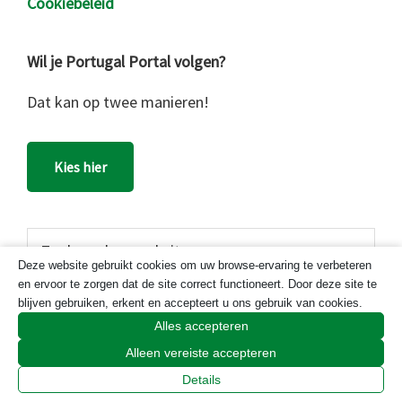
Cookiebeleid
Wil je Portugal Portal volgen?
Dat kan op twee manieren!
Kies hier
Zoek
op
Deze website gebruikt cookies om uw browse-ervaring te verbeteren
en ervoor te zorgen dat de site correct functioneert. Door deze site te
deze
blijven gebruiken, erkent en accepteert u ons gebruik van cookies.
website
Portugal Portal
Alles accepteren
Alleen vereiste accepteren
Meer informatie over
Portugal Portal
Details