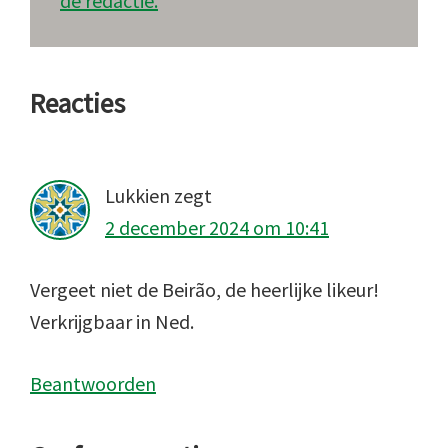
de redactie.
Lees
Reacties
Interacties
Lukkien
zegt
2 december 2024 om 10:41
Vergeet niet de Beirão, de heerlijke likeur!
Verkrijgbaar in Ned.
Beantwoorden