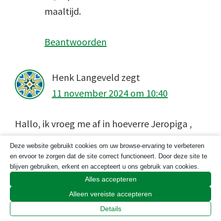
maaltijd.
Beantwoorden
Henk Langeveld
zegt
11 november 2024 om 10:40
Hallo, ik vroeg me af in hoeverre Jeropiga ,
verschilt van de port. Evenals bij de port
Deze website gebruikt cookies om uw browse-ervaring te verbeteren
wordt er wijnalcohol toegevoegd om de
en ervoor te zorgen dat de site correct functioneert. Door deze site te
blijven gebruiken, erkent en accepteert u ons gebruik van cookies.
fermentatie te stoppen en de zoetheid te
Alles accepteren
bewaren. Bovendien vroeg ik me af wat/wie
Alleen vereiste accepteren
nu de werkelijke uitvinders zijn van de port,
Details
(twee Engelsen(algemeen aangenomen), Een