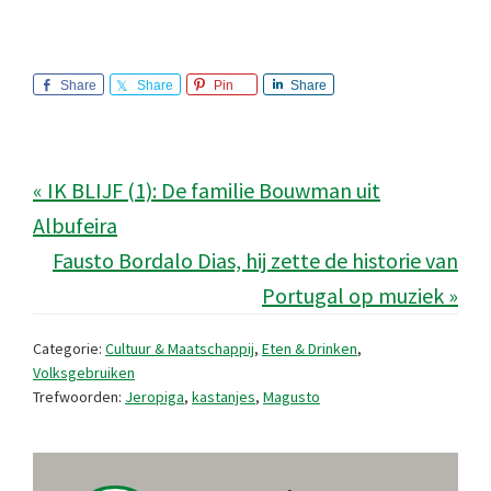
Share
Share
Pin
Share
« IK BLIJF (1): De familie Bouwman uit
Albufeira
Fausto Bordalo Dias, hij zette de historie van
Portugal op muziek »
Categorie:
Cultuur & Maatschappij
,
Eten & Drinken
,
Volksgebruiken
Trefwoorden:
Jeropiga
,
kastanjes
,
Magusto