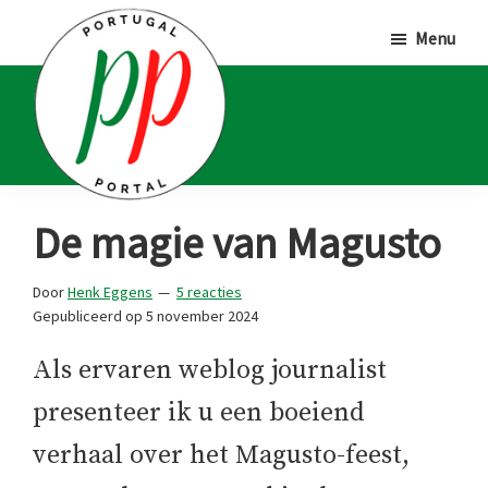
Door
Spring
Spring
Menu
naar
naar
naar
de
de
de
hoofd
eerste
voettekst
inhoud
sidebar
Portugal
Voor
De magie van Magusto
Portal
Portugalliefhebbers
en
Door
Henk Eggens
5 reacties
Gepubliceerd op
5 november 2024
-
fanaten
Als ervaren weblog journalist
presenteer ik u een boeiend
verhaal over het Magusto-feest,