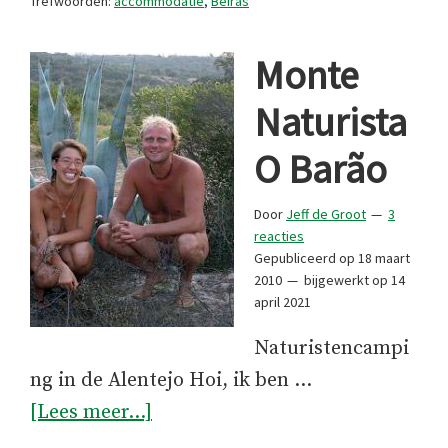
Trefwoorden:
accommodatie
,
Beiras
Monte
Naturista
O Barão
Door
Jeff de Groot
3
reacties
Gepubliceerd op
18 maart
2010
bijgewerkt op
14
april 2021
Naturistencampi
ng in de Alentejo Hoi, ik ben …
overMonte
[Lees meer...]
Naturista