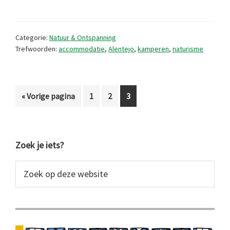
O
Barão
Categorie:
Natuur & Ontspanning
Trefwoorden:
accommodatie
,
Alentejo
,
kamperen
,
naturisme
Ga
Pagina
Pagina
Pagina
«
Vorige pagina
1
2
3
naar
Primaire
Zoek je iets?
Sidebar
Zoek
op
deze
website