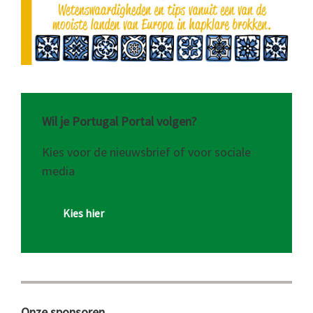
Wil je Portugal Portal volgen?
Kies voor de nieuwsbrief of voor sociale
media
Kies hier
Onze sponsoren