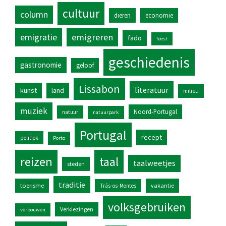
cultuur
column
dieren
economie
emigratie
emigreren
fado
feest
geschiedenis
gastronomie
geloof
Lissabon
literatuur
kunst
land
milieu
muziek
Noord-Portugal
natuur
natuurpark
Portugal
recept
politiek
Porto
reizen
taal
taalweetjes
steden
traditie
toerisme
vakantie
Trás-os-Montes
volksgebruiken
Verkiezingen
verbouwen