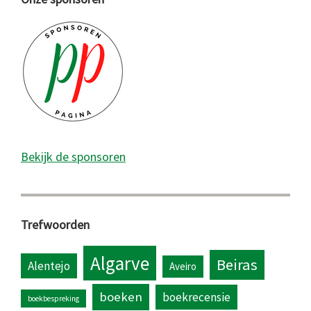
Bekijk de sponsoren
Trefwoorden
Algarve
Beiras
Alentejo
Aveiro
boeken
boekrecensie
boekbespreking