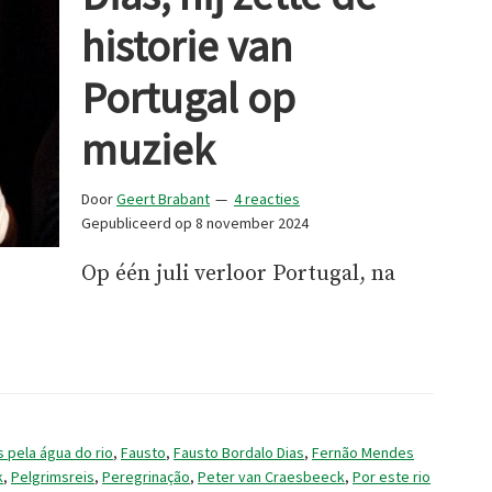
historie van
Portugal op
muziek
Door
Geert Brabant
4 reacties
Gepubliceerd op
8 november 2024
Op één juli verloor Portugal, na
sto
 pela água do rio
,
Fausto
,
Fausto Bordalo Dias
,
Fernão Mendes
k
,
Pelgrimsreis
,
Peregrinação
,
Peter van Craesbeeck
,
Por este rio