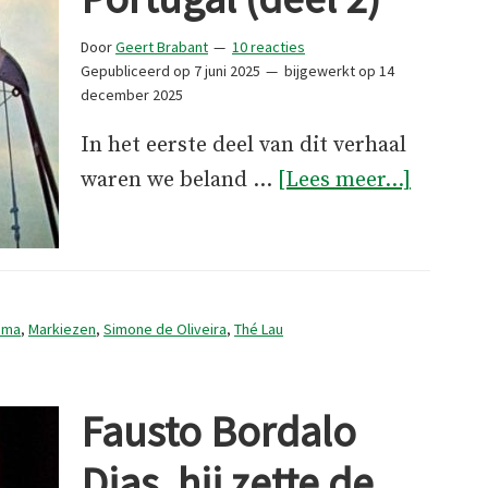
Door
Geert Brabant
10 reacties
Gepubliceerd op
7 juni 2025
bijgewerkt op
14
december 2025
In het eerste deel van dit verhaal
overMaî
waren we beland …
[Lees meer...]
Jacques
en
Portuga
(deel
tima
,
Markiezen
,
Simone de Oliveira
,
Thé Lau
2)
Fausto Bordalo
Dias, hij zette de