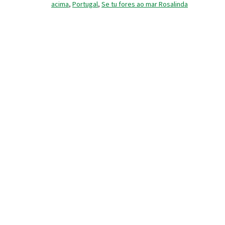
acima
,
Portugal
,
Se tu fores ao mar Rosalinda
historie
van
Portugal
op
muziek