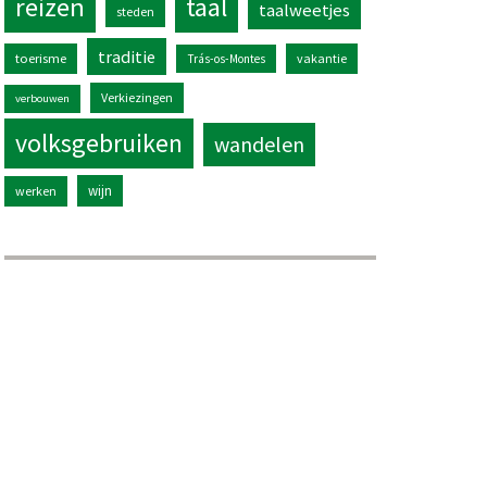
reizen
taal
taalweetjes
steden
traditie
toerisme
vakantie
Trás-os-Montes
Verkiezingen
verbouwen
volksgebruiken
wandelen
wijn
werken