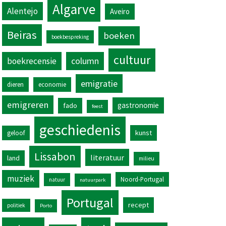
Algarve
Alentejo
Aveiro
Beiras
boeken
boekbespreking
cultuur
column
boekrecensie
emigratie
dieren
economie
emigreren
gastronomie
fado
feest
geschiedenis
kunst
geloof
Lissabon
literatuur
land
milieu
muziek
Noord-Portugal
natuur
natuurpark
Portugal
recept
politiek
Porto