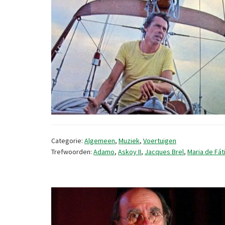
Categorie:
Algemeen
,
Muziek
,
Voertuigen
Trefwoorden:
Adamo
,
Askoy II
,
Jacques Brel
,
Maria de Fá