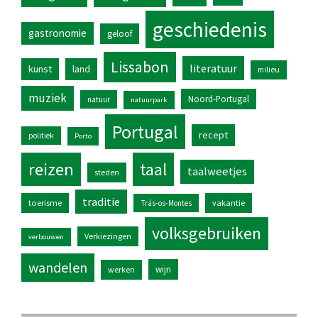
geschiedenis
gastronomie
geloof
Lissabon
literatuur
kunst
land
milieu
muziek
Noord-Portugal
natuur
natuurpark
Portugal
recept
politiek
Porto
reizen
taal
taalweetjes
steden
traditie
toerisme
vakantie
Trás-os-Montes
volksgebruiken
Verkiezingen
verbouwen
wandelen
wijn
werken