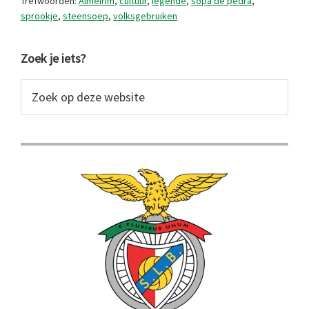
Trefwoorden:
Almeirim
,
cultuur
,
legende
,
sopa de pedra
,
sprookje
,
steensoep
,
volksgebruiken
Primaire
Zoek je iets?
Sidebar
Zoek
op
deze
website