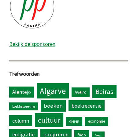
Bekijk de sponsoren
Trefwoorden
Algarve
Beiras
Alentejo
Aveiro
boeken
boekrecensie
boekbespreking
cultuur
column
dieren
economie
emigratie
emigreren
fado
feest