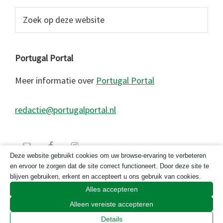
Zoek
op
deze
website
Portugal Portal
Meer informatie over
Portugal Portal
redactie@portugalportal.nl
Deze website gebruikt cookies om uw browse-ervaring te verbeteren
en ervoor te zorgen dat de site correct functioneert. Door deze site te
blijven gebruiken, erkent en accepteert u ons gebruik van cookies.
Alles accepteren
Alleen vereiste accepteren
© 2026 Copyright Portugal Portal 2023
Details