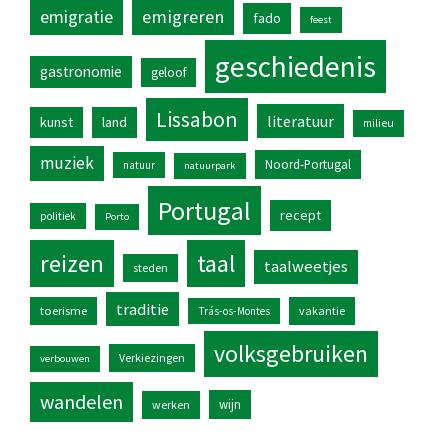
emigratie
emigreren
fado
feest
geschiedenis
gastronomie
geloof
Lissabon
literatuur
kunst
land
milieu
muziek
Noord-Portugal
natuur
natuurpark
Portugal
recept
politiek
Porto
reizen
taal
taalweetjes
steden
traditie
toerisme
vakantie
Trás-os-Montes
volksgebruiken
Verkiezingen
verbouwen
wandelen
wijn
werken