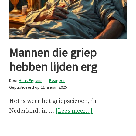
Mannen die griep
hebben lijden erg
Door
Henk Eggens
Reageer
Gepubliceerd op
21 januari 2025
Het is weer het griepseizoen, in
overMannen
Nederland, in …
[Lees meer...]
die
griep