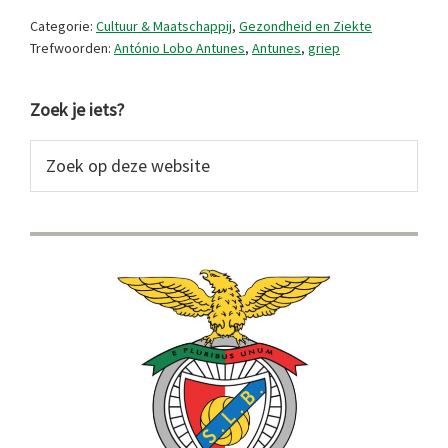
hebben
Categorie:
Cultuur & Maatschappij
,
Gezondheid en Ziekte
lijden
Trefwoorden:
António Lobo Antunes
,
Antunes
,
griep
erg
Primaire
Zoek je iets?
Sidebar
Zoek
op
deze
website