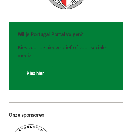
Wil je Portugal Portal volgen?
Kies voor de nieuwsbrief of voor sociale
media
Kies hier
Onze sponsoren