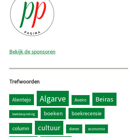
Bekijk de sponsoren
Trefwoorden
Algarve
Beiras
Alentejo
Aveiro
boeken
boekrecensie
boekbespreking
cultuur
column
dieren
economie