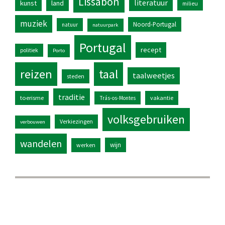
Lissabon
literatuur
kunst
land
milieu
muziek
Noord-Portugal
natuur
natuurpark
Portugal
recept
politiek
Porto
reizen
taal
taalweetjes
steden
traditie
toerisme
vakantie
Trás-os-Montes
volksgebruiken
Verkiezingen
verbouwen
wandelen
wijn
werken