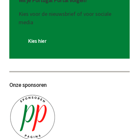
Wil je Portugal Portal volgen?
Kies voor de nieuwsbrief of voor sociale
media
Kies hier
Onze sponsoren