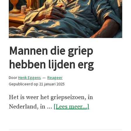
Mannen die griep
hebben lijden erg
Door
Henk Eggens
Reageer
Gepubliceerd op
21 januari 2025
Het is weer het griepseizoen, in
overMannen
Nederland, in …
[Lees meer...]
die
griep