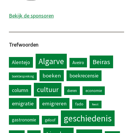
Bekijk de sponsoren
Trefwoorden
Algarve
Beiras
Alentejo
Aveiro
boeken
boekrecensie
boekbespreking
cultuur
column
dieren
economie
emigratie
emigreren
fado
feest
geschiedenis
gastronomie
geloof