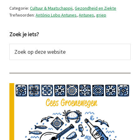
hebben
Categorie:
Cultuur & Maatschappij
,
Gezondheid en Ziekte
lijden
Trefwoorden:
António Lobo Antunes
,
Antunes
,
griep
erg
Primaire
Zoek je iets?
Sidebar
Zoek
op
deze
website