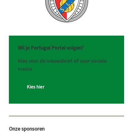
Wil je Portugal Portal volgen?
Kies voor de nieuwsbrief of voor sociale
media
Kies hier
Onze sponsoren