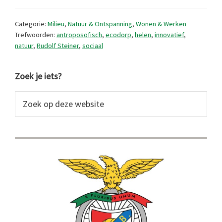
in
de
Categorie:
Milieu
,
Natuur & Ontspanning
,
Wonen & Werken
Serra
Trefwoorden:
antroposofisch
,
ecodorp
,
helen
,
innovatief
,
natuur
,
Rudolf Steiner
,
sociaal
da
Estrela
Primaire
Zoek je iets?
Sidebar
Zoek
op
deze
website