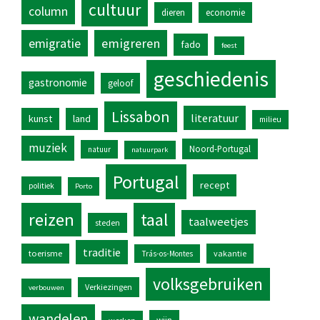
cultuur
column
dieren
economie
emigratie
emigreren
fado
feest
geschiedenis
gastronomie
geloof
Lissabon
literatuur
kunst
land
milieu
muziek
Noord-Portugal
natuur
natuurpark
Portugal
recept
politiek
Porto
reizen
taal
taalweetjes
steden
traditie
toerisme
vakantie
Trás-os-Montes
volksgebruiken
Verkiezingen
verbouwen
wandelen