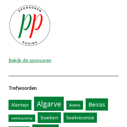
Bekijk de sponsoren
Trefwoorden
Algarve
Beiras
Alentejo
Aveiro
boeken
boekrecensie
boekbespreking