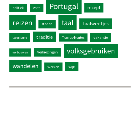
Portugal
recept
politiek
Porto
reizen
taal
taalweetjes
steden
traditie
toerisme
vakantie
Trás-os-Montes
volksgebruiken
Verkiezingen
verbouwen
wandelen
wijn
werken