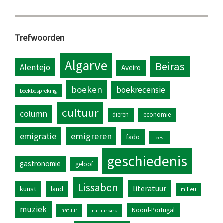
Trefwoorden
Algarve
Beiras
Alentejo
Aveiro
boeken
boekrecensie
boekbespreking
cultuur
column
dieren
economie
emigratie
emigreren
fado
feest
geschiedenis
gastronomie
geloof
Lissabon
literatuur
kunst
land
milieu
muziek
Noord-Portugal
natuur
natuurpark