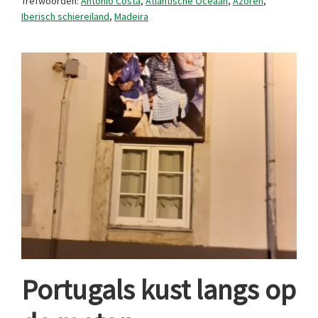
Trefwoorden:
Antonio Costa
,
Atlantische Oceaan
,
Azoren
,
Iberisch schiereiland
,
Madeira
Portugals kust langs op