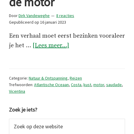
de motor
Door
Dirk Vandeweghe
8 reacties
Gepubliceerd op
16 januari 2023
Een verhaal moet eerst bezinken vooraleer
overPortugals
je het …
[Lees meer...]
kust
langs
op
Categorie:
Natuur & Ontspanning
,
Reizen
de
Trefwoorden:
Atlantische Oceaan
,
Costa
,
kust
,
motor
,
saudade
,
Vicentina
motor
Primaire
Zoek je iets?
Sidebar
Zoek
op