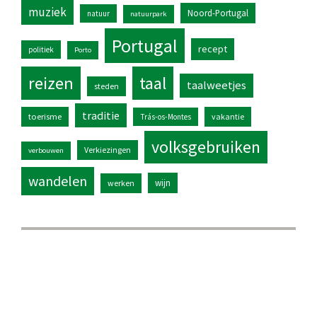
muziek
Noord-Portugal
natuur
natuurpark
Portugal
recept
politiek
Porto
reizen
taal
taalweetjes
steden
traditie
toerisme
vakantie
Trás-os-Montes
volksgebruiken
Verkiezingen
verbouwen
wandelen
wijn
werken