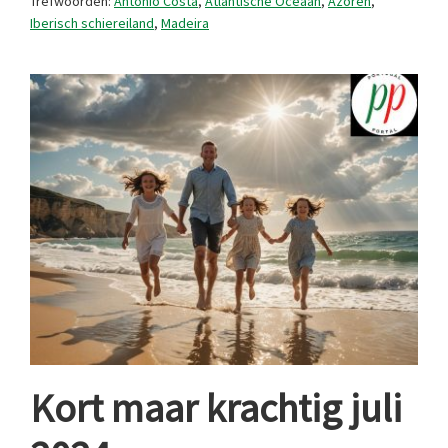
Trefwoorden:
Antonio Costa
,
Atlantische Oceaan
,
Azoren
,
Iberisch schiereiland
,
Madeira
Kort maar krachtig juli