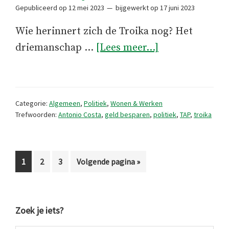
Gepubliceerd op
12 mei 2023
bijgewerkt op
17 juni 2023
Wie herinnert zich de Troika nog? Het
overGloort
driemanschap …
[Lees meer...]
er
een
nieuwe
Categorie:
Algemeen
,
Politiek
,
Wonen & Werken
Troika
Trefwoorden:
Antonio Costa
,
geld besparen
,
politiek
,
TAP
,
troika
aan
de
horizon?
Pagina
Pagina
Pagina
Ga
1
2
3
Volgende pagina »
naar
Primaire
Zoek je iets?