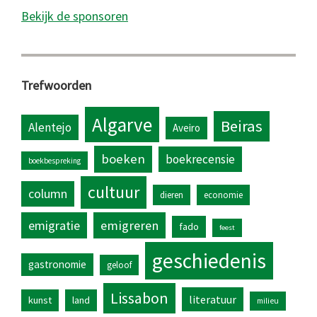
Bekijk de sponsoren
Trefwoorden
Algarve
Beiras
Alentejo
Aveiro
boeken
boekrecensie
boekbespreking
cultuur
column
dieren
economie
emigratie
emigreren
fado
feest
geschiedenis
gastronomie
geloof
Lissabon
literatuur
kunst
land
milieu