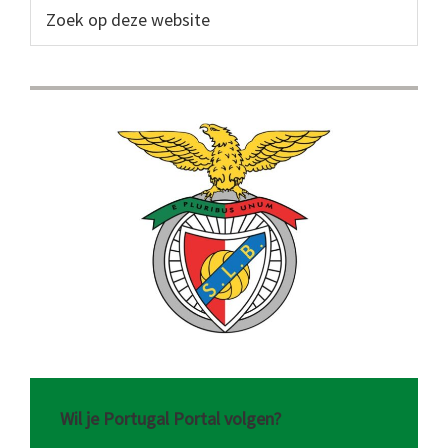
Sidebar
Zoek
op
deze
website
Wil je Portugal Portal volgen?