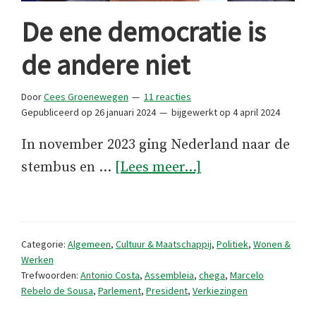
De ene democratie is
de andere niet
Door
Cees Groenewegen
11 reacties
Gepubliceerd op
26 januari 2024
bijgewerkt op
4 april 2024
In november 2023 ging Nederland naar de
overDe
stembus en …
[Lees meer...]
ene
democratie
is
Categorie:
Algemeen
,
Cultuur & Maatschappij
,
Politiek
,
Wonen &
de
Werken
Trefwoorden:
Antonio Costa
,
Assembleia
,
chega
,
Marcelo
andere
Rebelo de Sousa
,
Parlement
,
President
,
Verkiezingen
niet