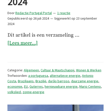
2024
Door
Redactie Portugal Portal
1 reactie
Gepubliceerd op
26 juli 2024
bijgewerkt op
23 september
2024
Dit artikel is een verzameling …
overKort
[Lees meer...]
maar
krachtig
juli
Categorie:
Algemeen
,
Cultuur & Maatschappij
,
Wonen & Werken
2024
Trefwoorden:
a portuguesa
,
alternatieve energie
,
Antonio
Costa
,
Braziliaans
,
Brazilië
,
durão barroso
,
duurzame energie
,
economie
,
EU
,
Guterres
,
hernieuwbare energie
,
Mario Centeno
,
volkslied
,
zonne-energie