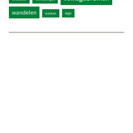
wandelen
wijn
werken