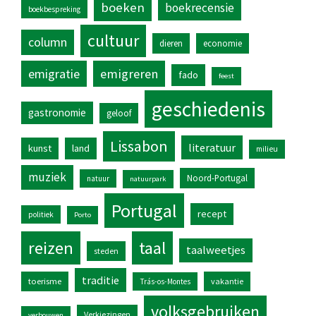
boeken
boekrecensie
boekbespreking
cultuur
column
dieren
economie
emigratie
emigreren
fado
feest
geschiedenis
gastronomie
geloof
Lissabon
literatuur
kunst
land
milieu
muziek
Noord-Portugal
natuur
natuurpark
Portugal
recept
politiek
Porto
reizen
taal
taalweetjes
steden
traditie
toerisme
vakantie
Trás-os-Montes
volksgebruiken
Verkiezingen
verbouwen