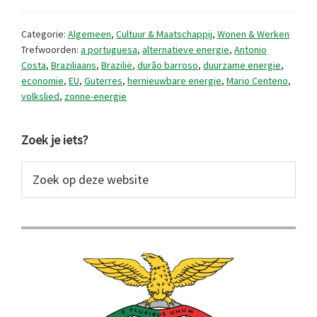
krachtig
juli
Categorie:
Algemeen
,
Cultuur & Maatschappij
,
Wonen & Werken
2024
Trefwoorden:
a portuguesa
,
alternatieve energie
,
Antonio
Costa
,
Braziliaans
,
Brazilië
,
durão barroso
,
duurzame energie
,
economie
,
EU
,
Guterres
,
hernieuwbare energie
,
Mario Centeno
,
volkslied
,
zonne-energie
Primaire
Zoek je iets?
Sidebar
Zoek
op
deze
website