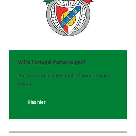
Wil je Portugal Portal volgen?
Kies voor de nieuwsbrief of voor sociale
media
Kies hier