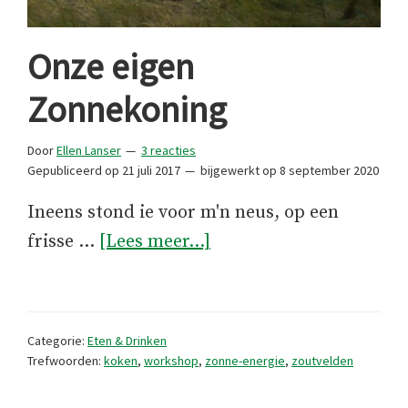
Onze eigen
Zonnekoning
Door
Ellen Lanser
3 reacties
Gepubliceerd op
21 juli 2017
bijgewerkt op
8 september 2020
Ineens stond ie voor m'n neus, op een
overOnze
frisse …
[Lees meer...]
eigen
Zonnekoning
Categorie:
Eten & Drinken
Trefwoorden:
koken
,
workshop
,
zonne-energie
,
zoutvelden