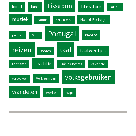
Lissabon
literatuur
kunst
land
milieu
muziek
Noord-Portugal
natuur
natuurpark
Portugal
recept
politiek
Porto
reizen
taal
taalweetjes
steden
traditie
toerisme
vakantie
Trás-os-Montes
volksgebruiken
Verkiezingen
verbouwen
wandelen
wijn
werken