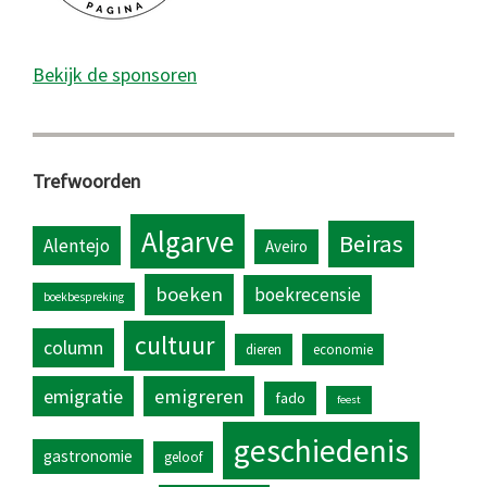
Bekijk de sponsoren
Trefwoorden
Algarve
Beiras
Alentejo
Aveiro
boeken
boekrecensie
boekbespreking
cultuur
column
dieren
economie
emigratie
emigreren
fado
feest
geschiedenis
gastronomie
geloof