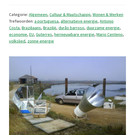
krachtig
juli
Categorie:
Algemeen
,
Cultuur & Maatschappij
,
Wonen & Werken
2024
Trefwoorden:
a portuguesa
,
alternatieve energie
,
Antonio
Costa
,
Braziliaans
,
Brazilië
,
durão barroso
,
duurzame energie
,
economie
,
EU
,
Guterres
,
hernieuwbare energie
,
Mario Centeno
,
volkslied
,
zonne-energie