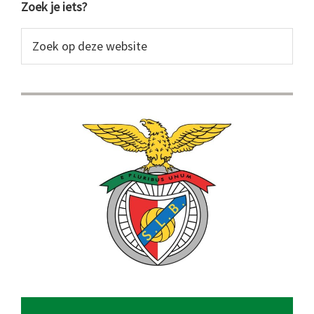
Primaire
Zoek je iets?
Sidebar
Zoek
op
deze
website