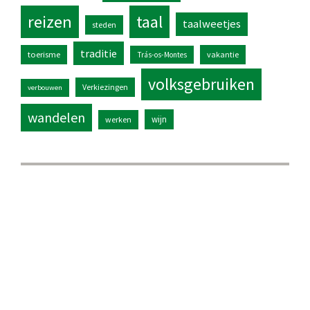
reizen
taal
taalweetjes
steden
traditie
toerisme
vakantie
Trás-os-Montes
volksgebruiken
Verkiezingen
verbouwen
wandelen
wijn
werken