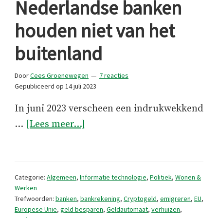
Nederlandse banken
houden niet van het
buitenland
Door
Cees Groenewegen
7 reacties
Gepubliceerd op
14 juli 2023
In juni 2023 verscheen een indrukwekkend
overNederlandse
…
[Lees meer...]
banken
houden
niet
Categorie:
Algemeen
,
Informatie technologie
,
Politiek
,
Wonen &
van
Werken
Trefwoorden:
banken
,
bankrekening
,
Cryptogeld
,
emigreren
,
EU
,
het
Europese Unie
,
geld besparen
,
Geldautomaat
,
verhuizen
,
buitenland