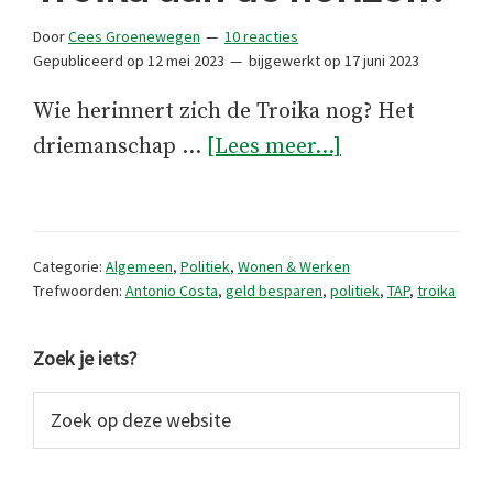
Door
Cees Groenewegen
10 reacties
Gepubliceerd op
12 mei 2023
bijgewerkt op
17 juni 2023
Wie herinnert zich de Troika nog? Het
overGloort
driemanschap …
[Lees meer...]
er
een
nieuwe
Categorie:
Algemeen
,
Politiek
,
Wonen & Werken
Troika
Trefwoorden:
Antonio Costa
,
geld besparen
,
politiek
,
TAP
,
troika
aan
Primaire
de
Zoek je iets?
horizon?
Sidebar
Zoek
op
deze