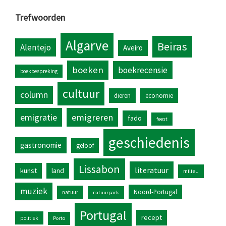
Trefwoorden
Algarve
Beiras
Alentejo
Aveiro
boeken
boekrecensie
boekbespreking
cultuur
column
dieren
economie
emigratie
emigreren
fado
feest
geschiedenis
gastronomie
geloof
Lissabon
literatuur
kunst
land
milieu
muziek
Noord-Portugal
natuur
natuurpark
Portugal
recept
politiek
Porto