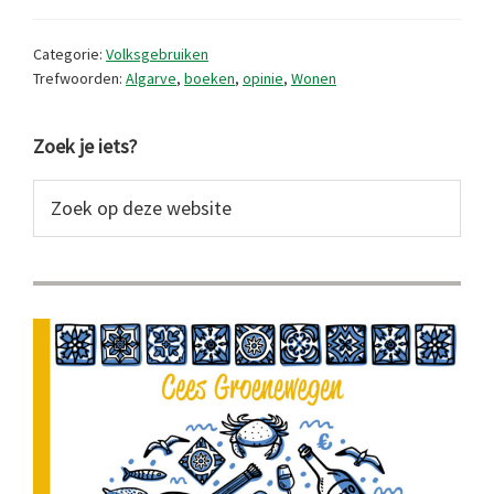
in
ons
Categorie:
Volksgebruiken
Portugal
Trefwoorden:
Algarve
,
boeken
,
opinie
,
Wonen
Primaire
Zoek je iets?
Sidebar
Zoek
op
deze
website