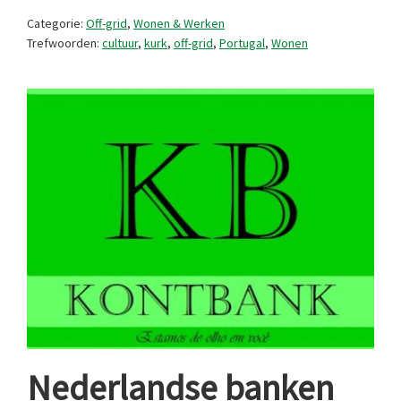
zijn
Categorie:
Off-grid
,
Wonen & Werken
er
Trefwoorden:
cultuur
,
kurk
,
off-grid
,
Portugal
,
Wonen
nog!
Nederlandse banken