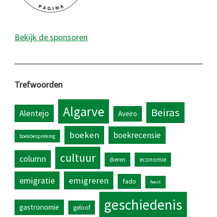
Bekijk de sponsoren
Trefwoorden
Algarve
Beiras
Alentejo
Aveiro
boeken
boekrecensie
boekbespreking
cultuur
column
dieren
economie
emigratie
emigreren
fado
feest
geschiedenis
gastronomie
geloof