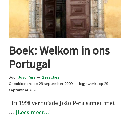
Boek: Welkom in ons
Portugal
Door
Joao Pera
2 reacties
Gepubliceerd op
29 september 2009
bijgewerkt op
29
september 2020
In 1998 verhuisde João Pera samen met
overBoek:
…
[Lees meer...]
Welkom