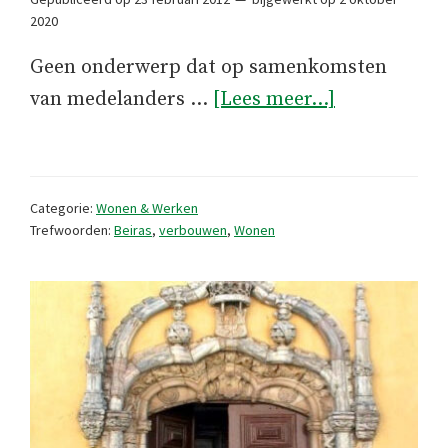
2020
Geen onderwerp dat op samenkomsten
overBouwen
van medelanders …
[Lees meer...]
ook
een
vak
Categorie:
Wonen & Werken
Trefwoorden:
Beiras
,
verbouwen
,
Wonen