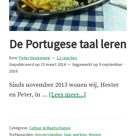
De Portugese taal leren
Door
Peter Hoogeweg
12 reacties
Gepubliceerd op
15 maart 2014
bijgewerkt op
9 september
2016
Sinds november 2013 wonen wij, Hester
overDe
en Peter, in …
[Lees meer...]
Portugese
taal
leren
Categorie:
Cultuur & Maatschappij
Trefwoorden:
misverstanden
,
taal
,
werken
,
Wonen