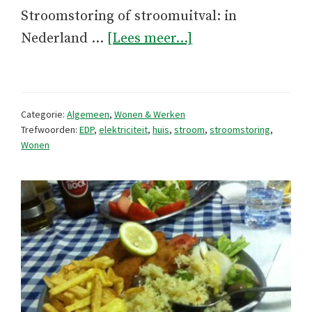
Stroomstoring of stroomuitval: in
overStroomstorin
Nederland …
[Lees meer...]
Categorie:
Algemeen
,
Wonen & Werken
Trefwoorden:
EDP
,
elektriciteit
,
huis
,
stroom
,
stroomstoring
,
Wonen