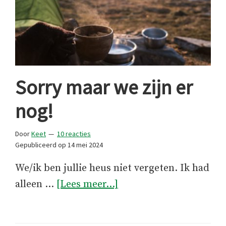
Sorry maar we zijn er
nog!
Door
Keet
10 reacties
Gepubliceerd op
14 mei 2024
We/ik ben jullie heus niet vergeten. Ik had
overSorry
alleen …
[Lees meer...]
maar
we