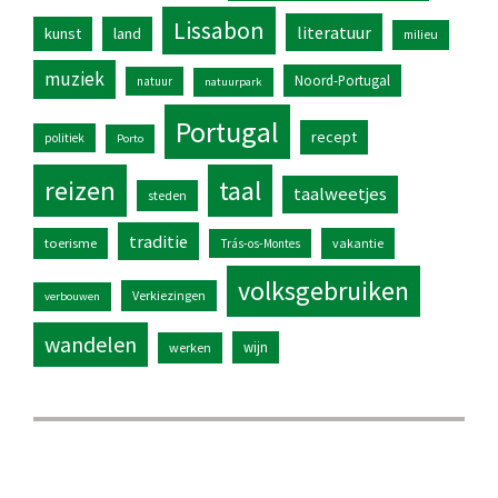
Lissabon
literatuur
kunst
land
milieu
muziek
Noord-Portugal
natuur
natuurpark
Portugal
recept
politiek
Porto
reizen
taal
taalweetjes
steden
traditie
toerisme
vakantie
Trás-os-Montes
volksgebruiken
Verkiezingen
verbouwen
wandelen
wijn
werken