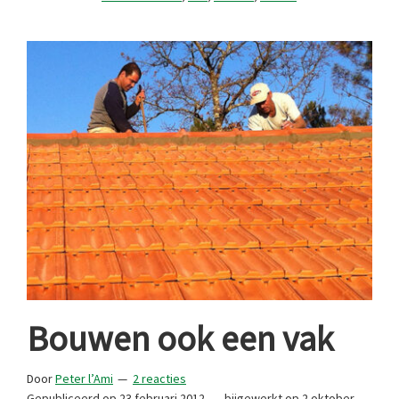
Bouwen ook een vak
Door
Peter l’Ami
2 reacties
Gepubliceerd op
23 februari 2012
bijgewerkt op
2 oktober