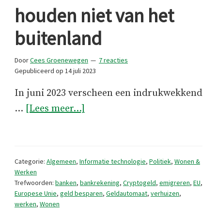
houden niet van het
buitenland
Door
Cees Groenewegen
7 reacties
Gepubliceerd op
14 juli 2023
In juni 2023 verscheen een indrukwekkend
overNederlandse
…
[Lees meer...]
banken
houden
niet
Categorie:
Algemeen
,
Informatie technologie
,
Politiek
,
Wonen &
van
Werken
Trefwoorden:
banken
,
bankrekening
,
Cryptogeld
,
emigreren
,
EU
,
het
Europese Unie
,
geld besparen
,
Geldautomaat
,
verhuizen
,
buitenland
werken
,
Wonen