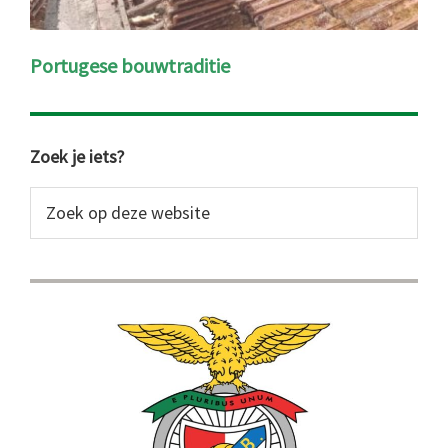
Portugese bouwtraditie
Primaire
Zoek je iets?
Sidebar
Zoek
op
deze
website