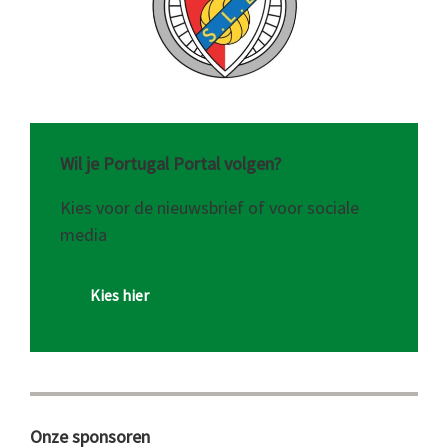
Wil je Portugal Portal volgen?
Kies voor de nieuwsbrief of voor sociale
media
Kies hier
Onze sponsoren