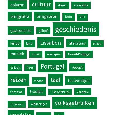
cultuur
column
dieren
economie
emigratie
emigreren
fado
feest
geschiedenis
gastronomie
geloof
Lissabon
literatuur
kunst
land
milieu
muziek
Noord-Portugal
natuur
natuurpark
Portugal
recept
politiek
Porto
reizen
taal
taalweetjes
steden
traditie
toerisme
vakantie
Trás-os-Montes
volksgebruiken
Verkiezingen
verbouwen