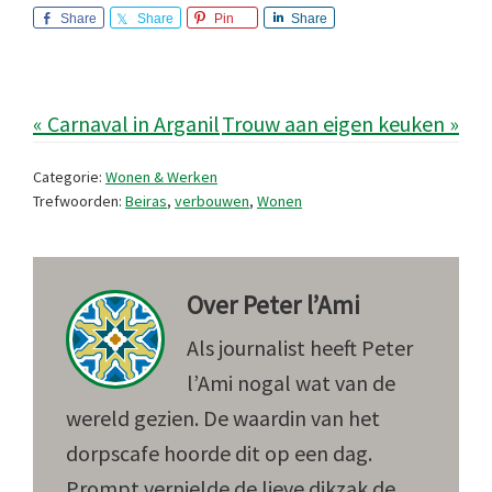
Share
Share
Pin
Share
« Carnaval in Arganil
Trouw aan eigen keuken »
Categorie:
Wonen & Werken
Trefwoorden:
Beiras
,
verbouwen
,
Wonen
Over
Peter l’Ami
Als journalist heeft Peter
l’Ami nogal wat van de
wereld gezien. De waardin van het
dorpscafe hoorde dit op een dag.
Prompt vernielde de lieve dikzak de