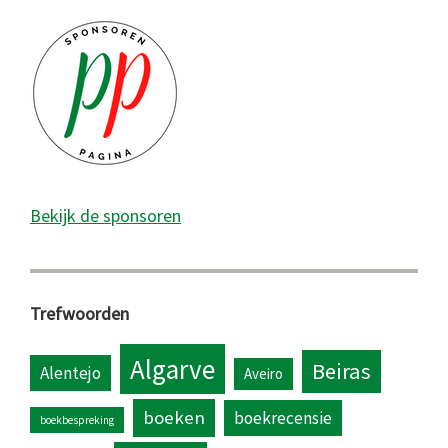
Bekijk de sponsoren
Trefwoorden
Algarve
Beiras
Alentejo
Aveiro
boeken
boekrecensie
boekbespreking