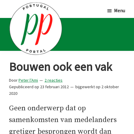
Door
Spring
Spring
Menu
naar
naar
naar
de
de
de
hoofd
eerste
voettekst
inhoud
sidebar
Portugal
Voor
Bouwen ook een vak
Portal
Portugalliefhebbers
en
Door
Peter l’Ami
2 reacties
Gepubliceerd op
23 februari 2012
bijgewerkt op
2 oktober
-
2020
fanaten
Geen onderwerp dat op
samenkomsten van medelanders
gretiger besprongen wordt dan