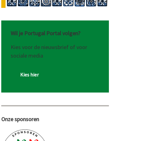
Wil je Portugal Portal volgen?
Kies voor de nieuwsbrief of voor
sociale media
Kies hier
Onze sponsoren