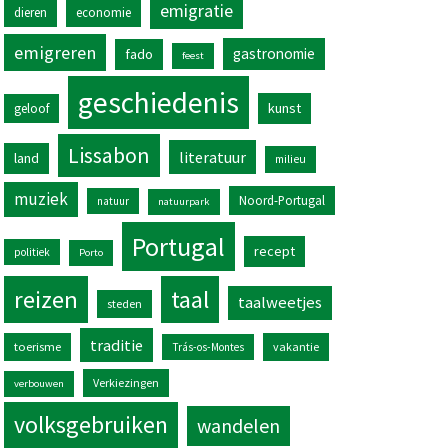
emigratie
dieren
economie
emigreren
gastronomie
fado
feest
geschiedenis
kunst
geloof
Lissabon
literatuur
land
milieu
muziek
Noord-Portugal
natuur
natuurpark
Portugal
recept
politiek
Porto
reizen
taal
taalweetjes
steden
traditie
toerisme
vakantie
Trás-os-Montes
Verkiezingen
verbouwen
volksgebruiken
wandelen