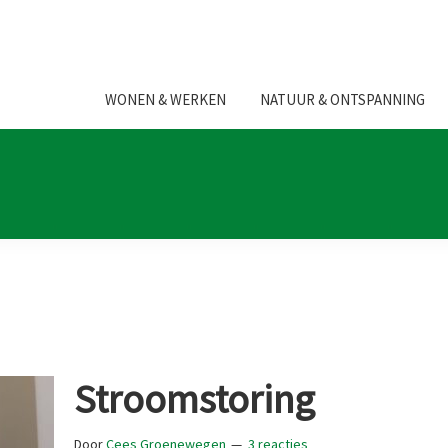
WONEN & WERKEN
NATUUR & ONTSPANNING
Stroomstoring
Door
Cees Groenewegen
3 reacties