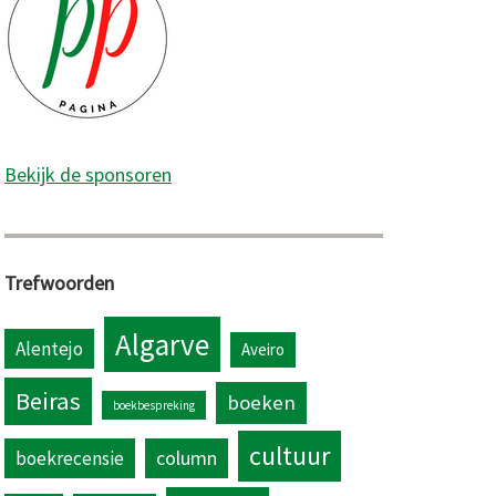
Bekijk de sponsoren
Trefwoorden
Algarve
Alentejo
Aveiro
Beiras
boeken
boekbespreking
cultuur
column
boekrecensie