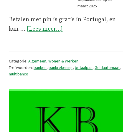
maart 2025
Betalen met pin is gratis in Portugal, en
overPinnen
kan …
[Lees meer...]
in
Portugal
Categorie:
Algemeen
,
Wonen & Werken
Trefwoorden:
banken
,
bankrekening
,
betaalpas
,
Geldautomaat
,
multibanco