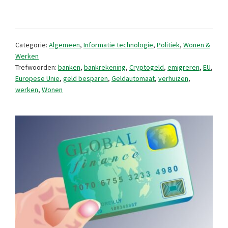
banken
houden
niet
Categorie:
Algemeen
,
Informatie technologie
,
Politiek
,
Wonen &
van
Werken
Trefwoorden:
banken
,
bankrekening
,
Cryptogeld
,
emigreren
,
EU
,
het
Europese Unie
,
geld besparen
,
Geldautomaat
,
verhuizen
,
buitenland
werken
,
Wonen