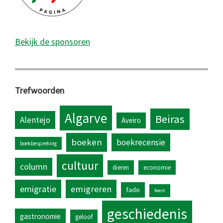
Bekijk de sponsoren
Trefwoorden
Algarve
Beiras
Alentejo
Aveiro
boeken
boekrecensie
boekbespreking
cultuur
column
dieren
economie
emigratie
emigreren
fado
feest
geschiedenis
gastronomie
geloof