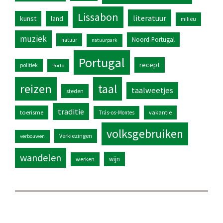
Lissabon
literatuur
kunst
land
milieu
muziek
Noord-Portugal
natuur
natuurpark
Portugal
recept
politiek
Porto
reizen
taal
taalweetjes
steden
traditie
toerisme
vakantie
Trás-os-Montes
volksgebruiken
Verkiezingen
verbouwen
wandelen
wijn
werken