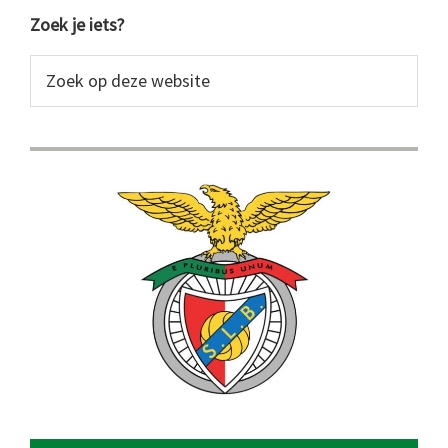
Primaire
Zoek je iets?
Sidebar
Zoek
op
deze
website