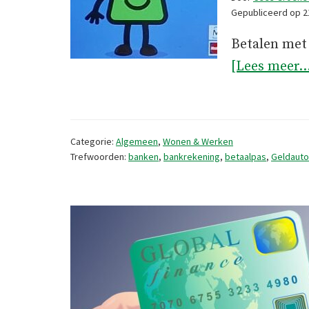
Gepubliceerd op
2
Betalen met 
[Lees meer..
Categorie:
Algemeen
,
Wonen & Werken
Trefwoorden:
banken
,
bankrekening
,
betaalpas
,
Geldaut