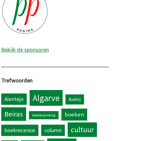
Bekijk de sponsoren
Trefwoorden
Algarve
Alentejo
Aveiro
Beiras
boeken
boekbespreking
cultuur
column
boekrecensie