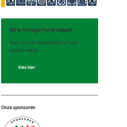
Wil je Portugal Portal volgen?
Kies voor de nieuwsbrief of voor
sociale media
Kies hier
Onze sponsoren