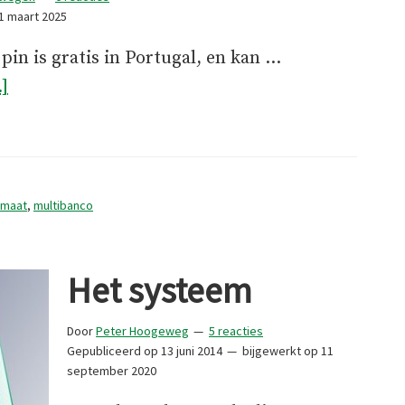
1 maart 2025
pin is gratis in Portugal, en kan …
overPinnen
.]
in
Portugal
omaat
,
multibanco
Het systeem
Door
Peter Hoogeweg
5 reacties
Gepubliceerd op
13 juni 2014
bijgewerkt op
11
september 2020