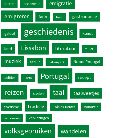
emigratie
dieren
economie
emigreren
gastronomie
fado
feest
geschiedenis
kunst
geloof
Lissabon
literatuur
land
milieu
muziek
Noord-Portugal
natuur
natuurpark
Portugal
recept
politiek
Porto
reizen
taal
taalweetjes
steden
traditie
toerisme
vakantie
Trás-os-Montes
Verkiezingen
verbouwen
volksgebruiken
wandelen