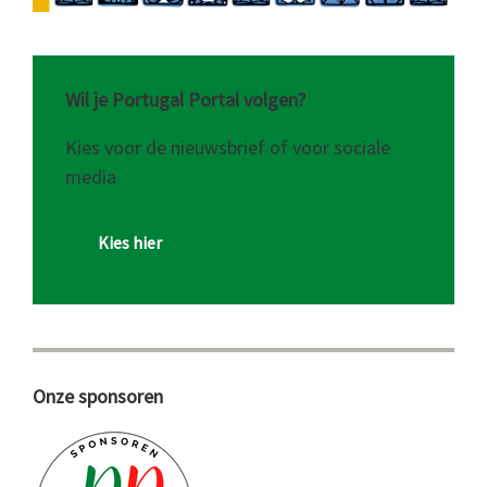
Wil je Portugal Portal volgen?
Kies voor de nieuwsbrief of voor sociale
media
Kies hier
Onze sponsoren