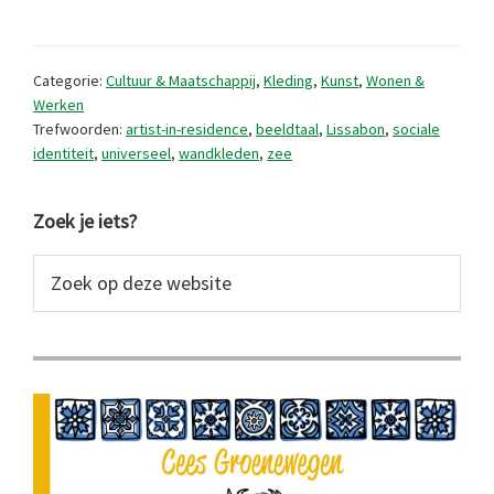
artist-
in-
Categorie:
Cultuur & Maatschappij
,
Kleding
,
Kunst
,
Wonen &
residence
Werken
Trefwoorden:
artist-in-residence
,
beeldtaal
,
Lissabon
,
sociale
in
identiteit
,
universeel
,
wandkleden
,
zee
Portugal
Primaire
Zoek je iets?
Sidebar
Zoek
op
deze
website