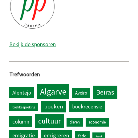
Bekijk de sponsoren
Trefwoorden
Algarve
Beiras
Alentejo
Aveiro
boeken
boekrecensie
boekbespreking
cultuur
column
dieren
economie
emigratie
emigreren
fado
feest