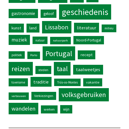
geschiedenis
gastronomie
geloof
Lissabon
literatuur
kunst
land
milieu
muziek
Noord-Portugal
natuur
natuurpark
Portugal
recept
politiek
Porto
reizen
taal
taalweetjes
steden
traditie
toerisme
vakantie
Trás-os-Montes
volksgebruiken
Verkiezingen
verbouwen
wandelen
wijn
werken