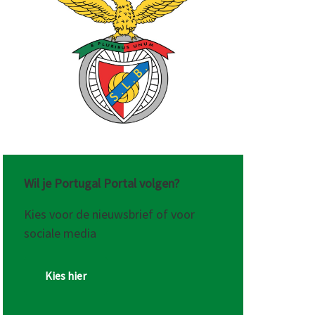
Wil je Portugal Portal volgen?
Kies voor de nieuwsbrief of voor
sociale media
Kies hier