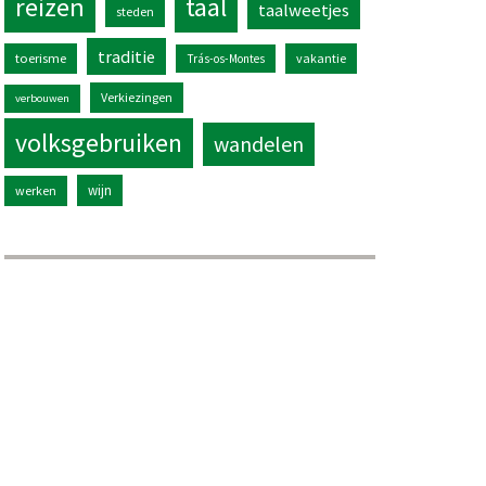
reizen
taal
taalweetjes
steden
traditie
toerisme
vakantie
Trás-os-Montes
Verkiezingen
verbouwen
volksgebruiken
wandelen
wijn
werken