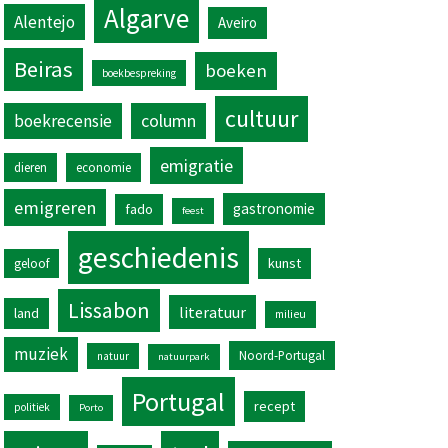
Algarve
Alentejo
Aveiro
Beiras
boeken
boekbespreking
cultuur
column
boekrecensie
emigratie
dieren
economie
emigreren
gastronomie
fado
feest
geschiedenis
kunst
geloof
Lissabon
literatuur
land
milieu
muziek
Noord-Portugal
natuur
natuurpark
Portugal
recept
politiek
Porto