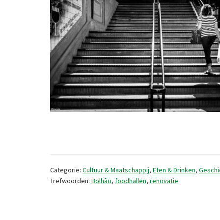
Categorie:
Cultuur & Maatschappij
,
Eten & Drinken
,
Geschi
Trefwoorden:
Bolhão
,
foodhallen
,
renovatie