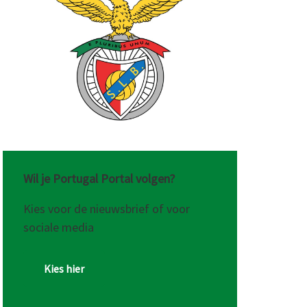
Wil je Portugal Portal volgen?
rde
Kies voor de nieuwsbrief of voor
sociale media
Kies hier