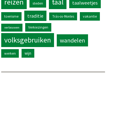
reizen
taal
taalweetjes
steden
traditie
toerisme
vakantie
Trás-os-Montes
Verkiezingen
verbouwen
volksgebruiken
wandelen
wijn
werken