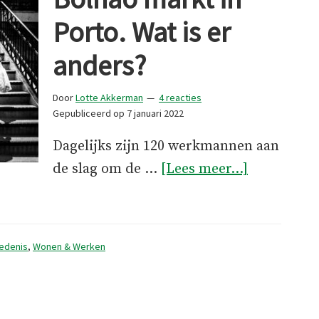
Porto. Wat is er
anders?
Door
Lotte Akkerman
4 reacties
Gepubliceerd op
7 januari 2022
Dagelijks zijn 120 werkmannen aan
overDe
de slag om de …
[Lees meer...]
gerenovee
Bolhão
markt
edenis
,
Wonen & Werken
in
Porto.
Wat