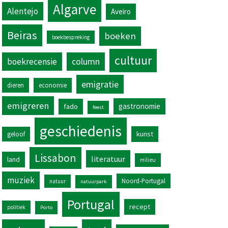
Algarve
Alentejo
Aveiro
Beiras
boeken
boekbespreking
cultuur
column
boekrecensie
emigratie
dieren
economie
emigreren
gastronomie
fado
feest
geschiedenis
kunst
geloof
Lissabon
literatuur
land
milieu
muziek
Noord-Portugal
natuur
natuurpark
Portugal
recept
politiek
Porto