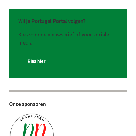
Wil je Portugal Portal volgen?
Kies voor de nieuwsbrief of voor sociale
media
Kies hier
Onze sponsoren