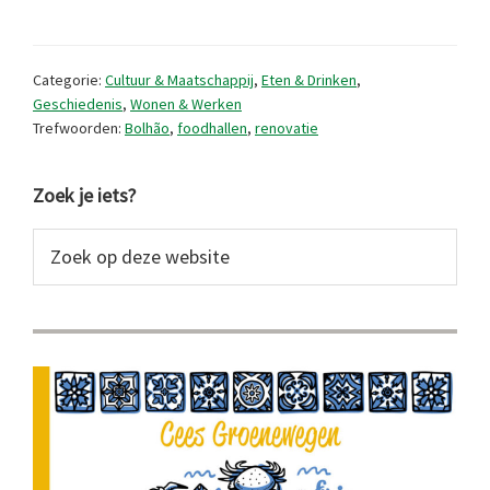
Bolhão
markt
Categorie:
Cultuur & Maatschappij
,
Eten & Drinken
,
in
Geschiedenis
,
Wonen & Werken
Trefwoorden:
Bolhão
,
foodhallen
,
renovatie
Porto.
Wat
Primaire
Zoek je iets?
is
Sidebar
er
Zoek
op
anders?
deze
website