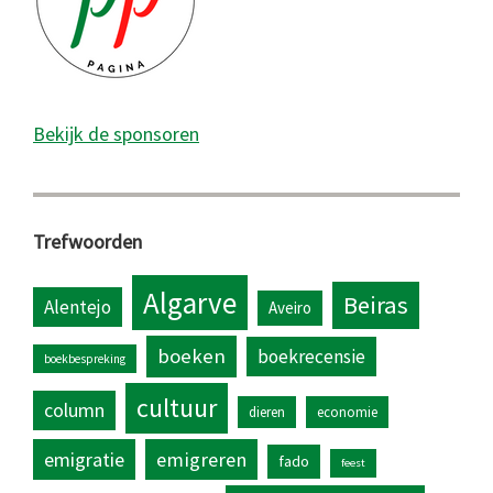
Bekijk de sponsoren
Trefwoorden
Algarve
Beiras
Alentejo
Aveiro
boeken
boekrecensie
boekbespreking
cultuur
column
dieren
economie
emigratie
emigreren
fado
feest