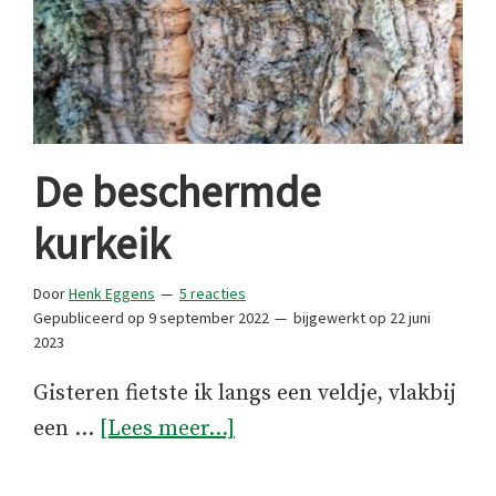
De beschermde
kurkeik
Door
Henk Eggens
5 reacties
Gepubliceerd op
9 september 2022
bijgewerkt op
22 juni
2023
Gisteren fietste ik langs een veldje, vlakbij
overDe
een …
[Lees meer...]
beschermde