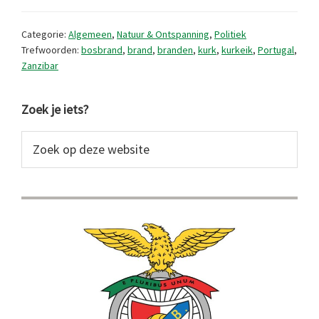
kurkeik
Categorie:
Algemeen
,
Natuur & Ontspanning
,
Politiek
Trefwoorden:
bosbrand
,
brand
,
branden
,
kurk
,
kurkeik
,
Portugal
,
Zanzibar
Primaire
Zoek je iets?
Sidebar
Zoek
op
deze
website