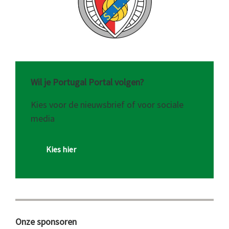
Wil je Portugal Portal volgen?
Kies voor de nieuwsbrief of voor sociale
media
Kies hier
Onze sponsoren