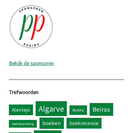
Bekijk de sponsoren
Trefwoorden
Algarve
Beiras
Alentejo
Aveiro
boeken
boekrecensie
boekbespreking