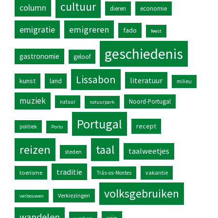
cultuur
column
dieren
economie
emigratie
emigreren
fado
feest
geschiedenis
gastronomie
geloof
Lissabon
literatuur
kunst
land
milieu
muziek
Noord-Portugal
natuur
natuurpark
Portugal
recept
politiek
Porto
reizen
taal
taalweetjes
steden
traditie
toerisme
vakantie
Trás-os-Montes
volksgebruiken
Verkiezingen
verbouwen
wandelen