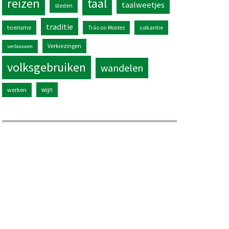
reizen
taal
taalweetjes
steden
traditie
toerisme
vakantie
Trás-os-Montes
Verkiezingen
verbouwen
volksgebruiken
wandelen
wijn
werken