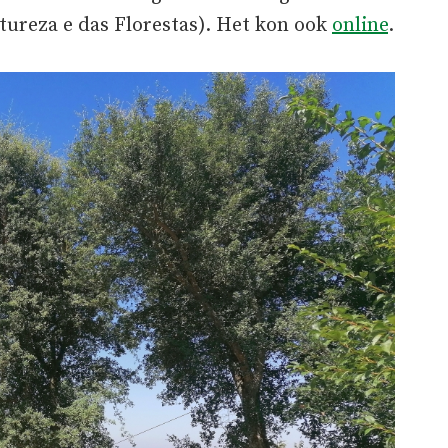
tureza e das Florestas). Het kon ook
online
.