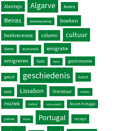
Algarve
Alentejo
Aveiro
Beiras
boeken
boekbespreking
cultuur
column
boekrecensie
emigratie
dieren
economie
emigreren
gastronomie
fado
feest
geschiedenis
kunst
geloof
Lissabon
literatuur
land
milieu
muziek
Noord-Portugal
natuur
natuurpark
Portugal
recept
politiek
Porto