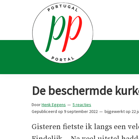
Spring
Door
Spring
Spring
naar
naar
naar
naar
de
de
de
de
hoofdnavigatie
hoofd
eerste
voettekst
inhoud
sidebar
Portugal
Voor
Portal
Portugalliefhebbers
De beschermde kurk
en
-
Door
Henk Eggens
5 reacties
fanaten
Gepubliceerd op
9 september 2022
bijgewerkt op
22 j
Gisteren fietste ik langs een ve