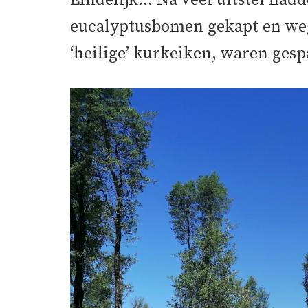
Eindelijk… Na veel uitstel hadd
eucalyptusbomen gekapt en weg
‘heilige’ kurkeiken, waren gesp