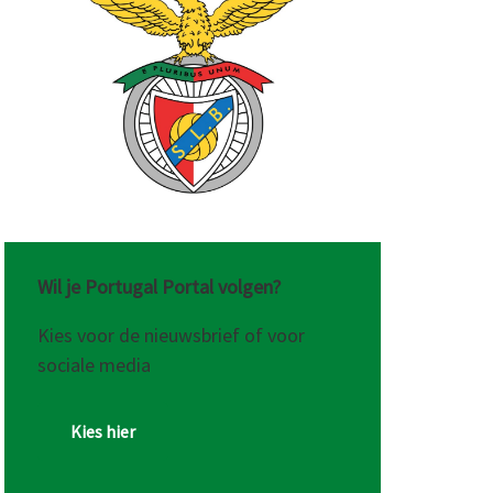
Wil je Portugal Portal volgen?
Kies voor de nieuwsbrief of voor
sociale media
Kies hier