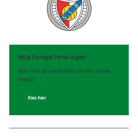
Wil je Portugal Portal volgen?
Kies voor de nieuwsbrief of voor sociale
media
Kies hier