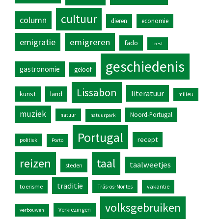
cultuur
column
dieren
economie
emigratie
emigreren
fado
feest
geschiedenis
gastronomie
geloof
Lissabon
literatuur
kunst
land
milieu
muziek
Noord-Portugal
natuur
natuurpark
Portugal
recept
politiek
Porto
reizen
taal
taalweetjes
steden
traditie
toerisme
vakantie
Trás-os-Montes
volksgebruiken
Verkiezingen
verbouwen