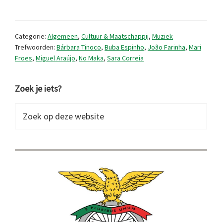
2025/12
Categorie:
Algemeen
,
Cultuur & Maatschappij
,
Muziek
Trefwoorden:
Bárbara Tinoco
,
Buba Espinho
,
João Farinha
,
Mari
Froes
,
Miguel Araújo
,
No Maka
,
Sara Correia
Primaire
Zoek je iets?
Sidebar
Zoek
op
deze
website