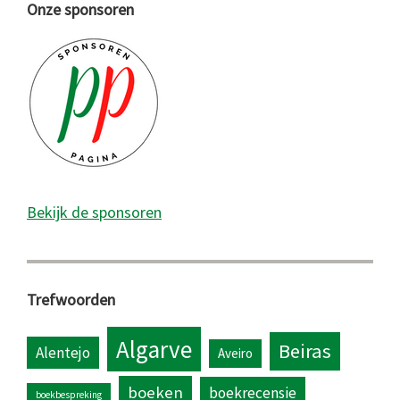
Onze sponsoren
Bekijk de sponsoren
Trefwoorden
Algarve
Beiras
Alentejo
Aveiro
boeken
boekrecensie
boekbespreking