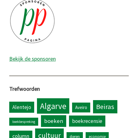
Bekijk de sponsoren
Trefwoorden
Algarve
Beiras
Alentejo
Aveiro
boeken
boekrecensie
boekbespreking
cultuur
column
dieren
economie