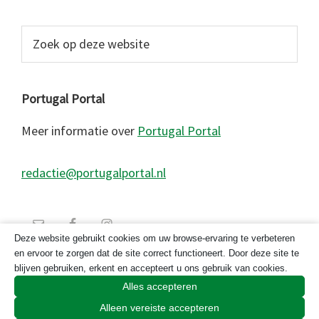
Zoek
op
deze
website
Portugal Portal
Meer informatie over
Portugal Portal
redactie@portugalportal.nl
Deze website gebruikt cookies om uw browse-ervaring te verbeteren
en ervoor te zorgen dat de site correct functioneert. Door deze site te
blijven gebruiken, erkent en accepteert u ons gebruik van cookies.
Alles accepteren
Alleen vereiste accepteren
© 2026 Copyright Portugal Portal 2023