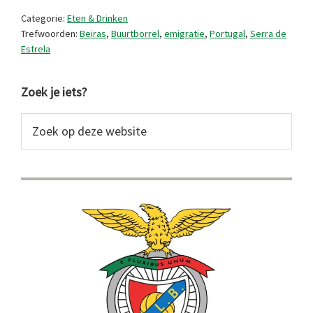
Categorie:
Eten & Drinken
Trefwoorden:
Beiras
,
Buurtborrel
,
emigratie
,
Portugal
,
Serra de
Estrela
Primaire
Zoek je iets?
Sidebar
Zoek
op
deze
website