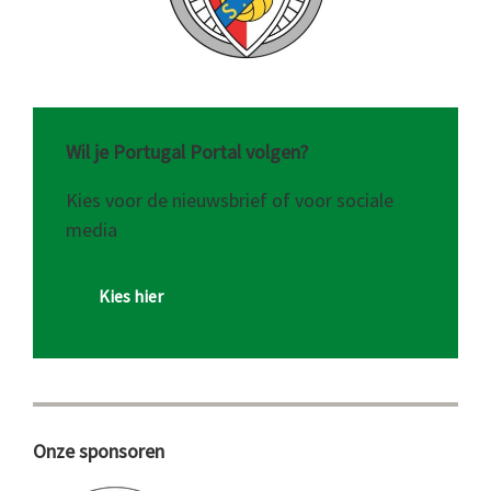
Wil je Portugal Portal volgen?
Kies voor de nieuwsbrief of voor sociale
media
Kies hier
Onze sponsoren