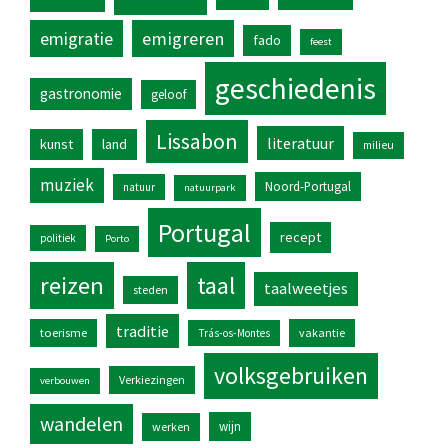
emigratie
emigreren
fado
feest
geschiedenis
gastronomie
geloof
Lissabon
literatuur
kunst
land
milieu
muziek
Noord-Portugal
natuur
natuurpark
Portugal
recept
politiek
Porto
reizen
taal
taalweetjes
steden
traditie
toerisme
vakantie
Trás-os-Montes
volksgebruiken
Verkiezingen
verbouwen
wandelen
wijn
werken