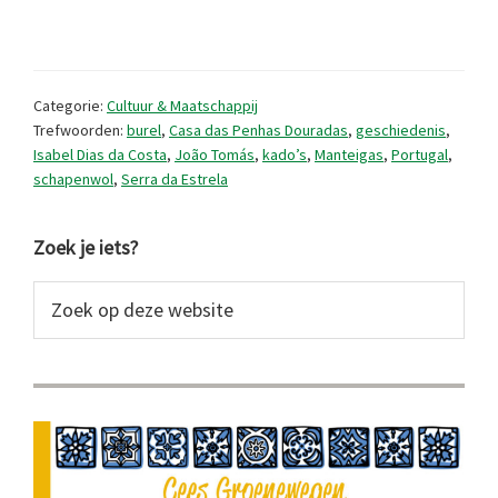
oud
ambacht
in
Categorie:
Cultuur & Maatschappij
nieuw
Trefwoorden:
burel
,
Casa das Penhas Douradas
,
geschiedenis
,
Isabel Dias da Costa
,
João Tomás
,
kado’s
,
Manteigas
,
Portugal
,
jasje
schapenwol
,
Serra da Estrela
Primaire
Zoek je iets?
Sidebar
Zoek
op
deze
website