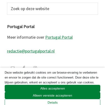
Zoek
op
deze
website
Portugal Portal
Meer informatie over
Portugal Portal
redactie@portugalportal.nl
Deze website gebruikt cookies om uw browse-ervaring te verbeteren
en ervoor te zorgen dat de site correct functioneert. Door deze site te
blijven gebruiken, erkent en accepteert u ons gebruik van cookies.
Alles accepteren
Alleen vereiste accepteren
© 2026 Copyright Portugal Portal 2023
Details