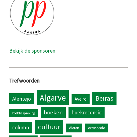
Bekijk de sponsoren
Trefwoorden
Algarve
Beiras
Alentejo
Aveiro
boeken
boekrecensie
boekbespreking
cultuur
column
dieren
economie