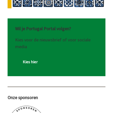
Wil je Portugal Portal volgen?
Kies voor de nieuwsbrief of voor sociale
media
Kies hier
Onze sponsoren