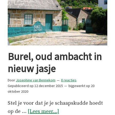
Burel, oud ambacht in
nieuw jasje
Door
Josephine van Bennekom
8 reacties
Gepubliceerd op
12 december 2015
bijgewerkt op
20
oktober 2020
Stel je voor dat je je schaapskudde hoedt
overBurel,
op de …
[Lees meer...]