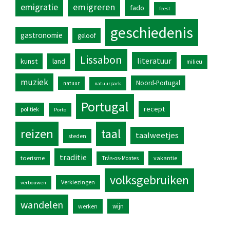
emigratie
emigreren
fado
feest
geschiedenis
gastronomie
geloof
Lissabon
literatuur
kunst
land
milieu
muziek
Noord-Portugal
natuur
natuurpark
Portugal
recept
politiek
Porto
reizen
taal
taalweetjes
steden
traditie
toerisme
vakantie
Trás-os-Montes
volksgebruiken
Verkiezingen
verbouwen
wandelen
wijn
werken