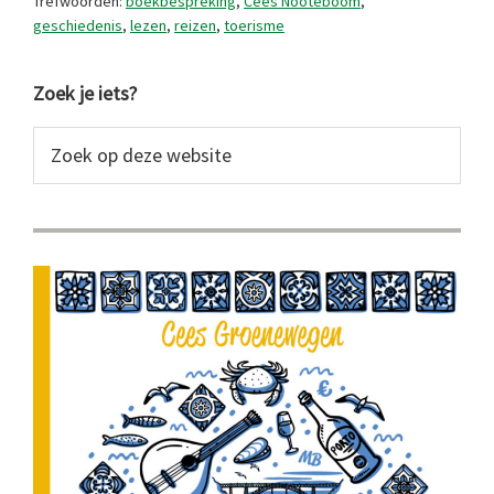
Trefwoorden:
boekbespreking
,
Cees Nooteboom
,
geschiedenis
,
lezen
,
reizen
,
toerisme
Primaire
Zoek je iets?
Sidebar
Zoek
op
deze
website