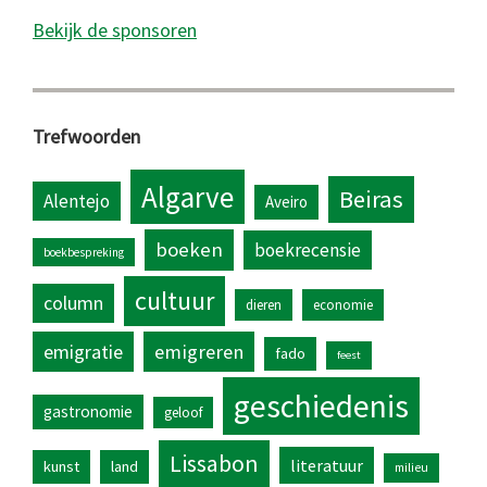
Bekijk de sponsoren
Trefwoorden
Algarve
Beiras
Alentejo
Aveiro
boeken
boekrecensie
boekbespreking
cultuur
column
dieren
economie
emigratie
emigreren
fado
feest
geschiedenis
gastronomie
geloof
Lissabon
literatuur
kunst
land
milieu