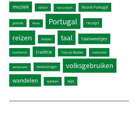
muziek
Noord-Portugal
natuur
natuurpark
Portugal
recept
politiek
Porto
reizen
taal
taalweetjes
steden
traditie
toerisme
vakantie
Trás-os-Montes
volksgebruiken
Verkiezingen
verbouwen
wandelen
wijn
werken