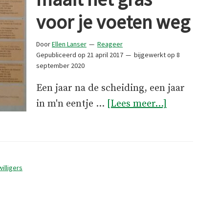
voor je voeten weg
Door
Ellen Lanser
Reageer
Gepubliceerd op
21 april 2017
bijgewerkt op
8
september 2020
Een jaar na de scheiding, een jaar
overDe
in m'n eentje …
[Lees meer...]
concurrent
maait
het
gras
willigers
voor
je
voeten