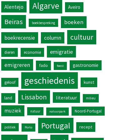
Algarve
Alentejo
Aveiro
Beiras
boeken
boekbespreking
cultuur
column
boekrecensie
emigratie
dieren
economie
emigreren
gastronomie
fado
feest
geschiedenis
kunst
geloof
Lissabon
literatuur
land
milieu
muziek
Noord-Portugal
natuur
natuurpark
Portugal
recept
politiek
Porto