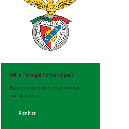
Wil je Portugal Portal volgen?
Kies voor de nieuwsbrief of voor
sociale media
Kies hier