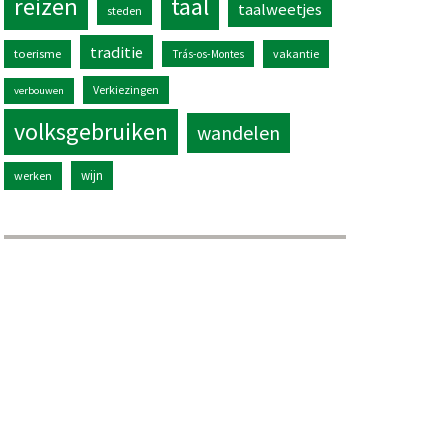
reizen
taal
taalweetjes
steden
traditie
toerisme
vakantie
Trás-os-Montes
Verkiezingen
verbouwen
volksgebruiken
wandelen
wijn
werken