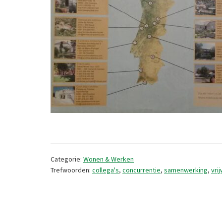
Categorie:
Wonen & Werken
Trefwoorden:
collega's
,
concurrentie
,
samenwerking
,
vrij