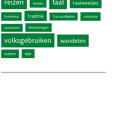
reizen
taal
taalweetjes
steden
traditie
toerisme
vakantie
Trás-os-Montes
Verkiezingen
verbouwen
volksgebruiken
wandelen
wijn
werken