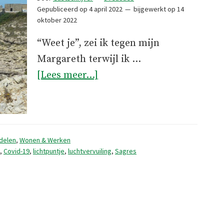
Gepubliceerd op
4 april 2022
bijgewerkt op
14
oktober 2022
“Weet je”, zei ik tegen mijn
Margareth terwijl ik …
overLichtpuntje
[Lees meer...]
delen
,
Wonen & Werken
,
Covid-19
,
lichtpuntje
,
luchtvervuiling
,
Sagres