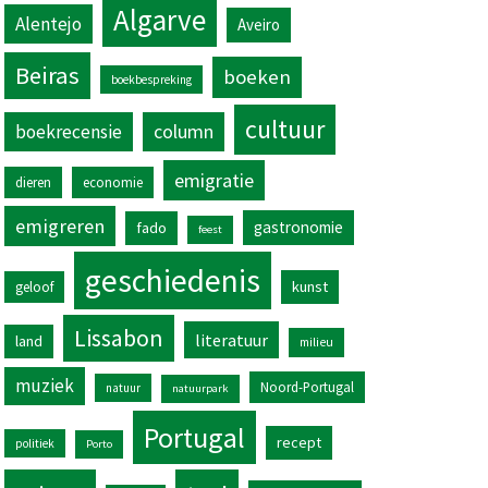
Algarve
Alentejo
Aveiro
Beiras
boeken
boekbespreking
cultuur
column
boekrecensie
emigratie
dieren
economie
emigreren
gastronomie
fado
feest
geschiedenis
kunst
geloof
Lissabon
literatuur
land
milieu
muziek
Noord-Portugal
natuur
natuurpark
Portugal
recept
politiek
Porto