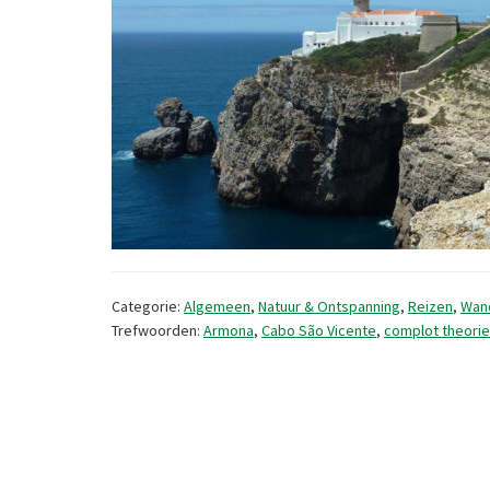
Categorie:
Algemeen
,
Natuur & Ontspanning
,
Reizen
,
Wan
Trefwoorden:
Armona
,
Cabo São Vicente
,
complot theorie