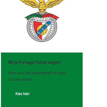
Wil je Portugal Portal volgen?
Kies voor de nieuwsbrief of voor
sociale media
Kies hier