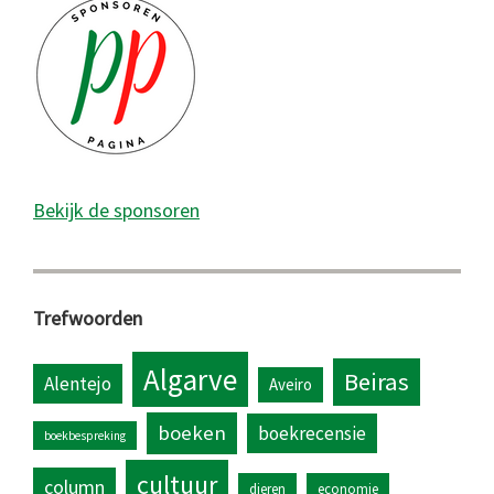
Bekijk de sponsoren
Trefwoorden
Algarve
Beiras
Alentejo
Aveiro
boeken
boekrecensie
boekbespreking
cultuur
column
dieren
economie