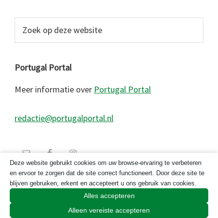
Zoek
op
deze
website
Portugal Portal
Meer informatie over
Portugal Portal
redactie@portugalportal.nl
Deze website gebruikt cookies om uw browse-ervaring te verbeteren
en ervoor te zorgen dat de site correct functioneert. Door deze site te
blijven gebruiken, erkent en accepteert u ons gebruik van cookies.
Alles accepteren
Alleen vereiste accepteren
© 2026 Copyright Portugal Portal 2023