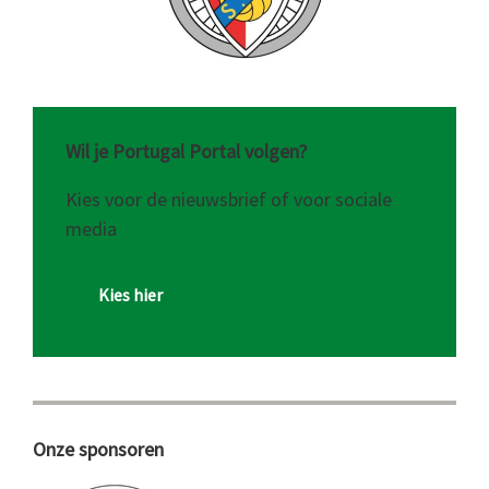
Wil je Portugal Portal volgen?
Kies voor de nieuwsbrief of voor sociale
media
Kies hier
Onze sponsoren