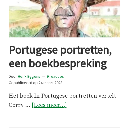
Portugese portretten,
een boekbespreking
Door
Henk Eggens
9 reacties
Gepubliceerd op
24 maart 2023
Het boek In Portugese portretten vertelt
overPortugese
Corry …
[Lees meer...]
portretten,
een