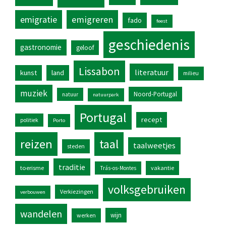
emigratie
emigreren
fado
feest
geschiedenis
gastronomie
geloof
Lissabon
literatuur
kunst
land
milieu
muziek
Noord-Portugal
natuur
natuurpark
Portugal
recept
politiek
Porto
reizen
taal
taalweetjes
steden
traditie
toerisme
vakantie
Trás-os-Montes
volksgebruiken
Verkiezingen
verbouwen
wandelen
wijn
werken