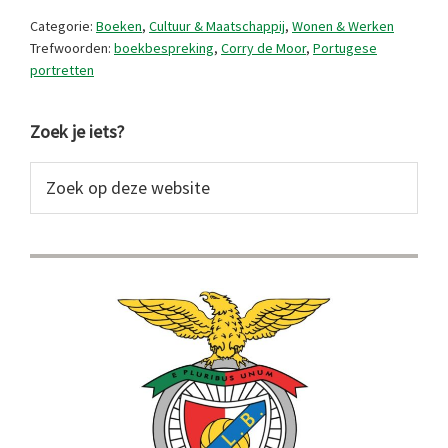
boekbespreking
Categorie:
Boeken
,
Cultuur & Maatschappij
,
Wonen & Werken
Trefwoorden:
boekbespreking
,
Corry de Moor
,
Portugese
portretten
Primaire
Zoek je iets?
Sidebar
Zoek
op
deze
website