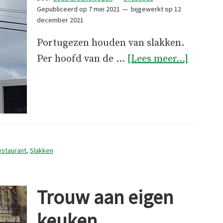
Gepubliceerd op
7 mei 2021
bijgewerkt op
12
december 2021
Portugezen houden van slakken.
overSla
Per hoofd van de …
[Lees meer...]
op
je
bord
estaurant
,
Slakken
Trouw aan eigen
keuken