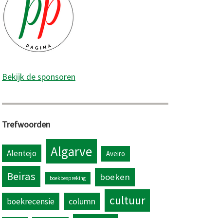
Bekijk de sponsoren
Trefwoorden
Algarve
Alentejo
Aveiro
Beiras
boeken
boekbespreking
cultuur
column
boekrecensie