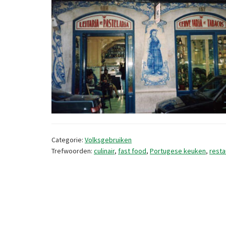
Categorie:
Volksgebruiken
Trefwoorden:
culinair
,
fast food
,
Portugese keuken
,
resta