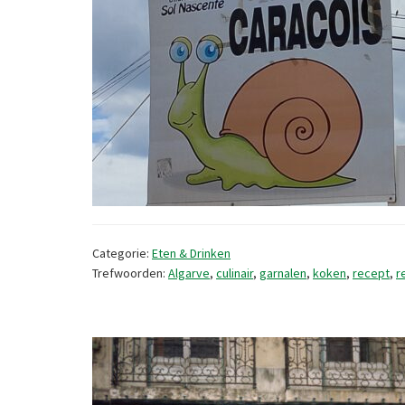
Categorie:
Eten & Drinken
Trefwoorden:
Algarve
,
culinair
,
garnalen
,
koken
,
recept
,
r