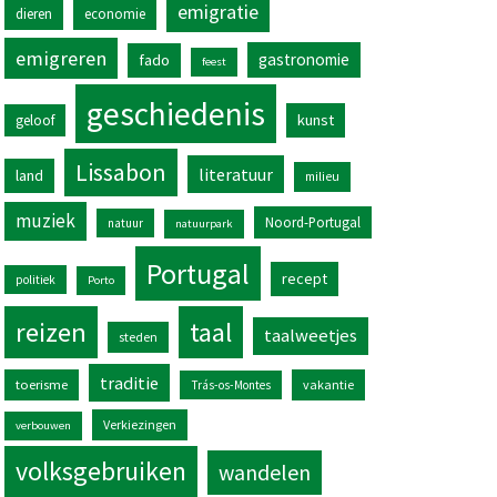
emigratie
dieren
economie
emigreren
gastronomie
fado
feest
geschiedenis
kunst
geloof
Lissabon
literatuur
land
milieu
muziek
Noord-Portugal
natuur
natuurpark
Portugal
recept
politiek
Porto
reizen
taal
taalweetjes
steden
traditie
toerisme
vakantie
Trás-os-Montes
Verkiezingen
verbouwen
volksgebruiken
wandelen