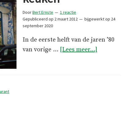
Door
Bert Ernste
1 reactie
Gepubliceerd op
2 maart 2012
bijgewerkt op
24
september 2020
In de eerste helft van de jaren ’80
overTrouw
van vorige …
[Lees meer...]
aan
eigen
keuken
urant