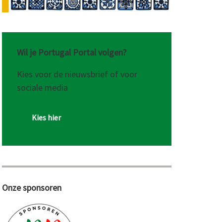
Wil je Portugal Portal volgen?
Kies voor de nieuwsbrief of voor
sociale media
Kies hier
Onze sponsoren