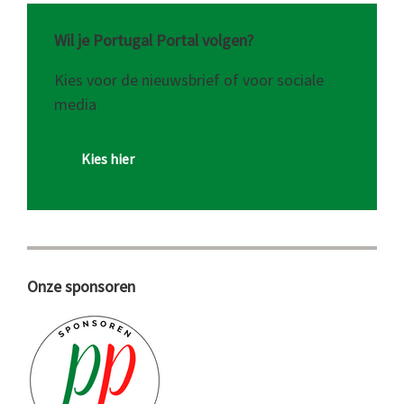
Wil je Portugal Portal volgen?
Kies voor de nieuwsbrief of voor sociale
media
Kies hier
Onze sponsoren