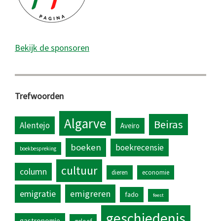
Bekijk de sponsoren
Trefwoorden
Algarve
Beiras
Alentejo
Aveiro
boeken
boekrecensie
boekbespreking
cultuur
column
dieren
economie
emigratie
emigreren
fado
feest
geschiedenis
gastronomie