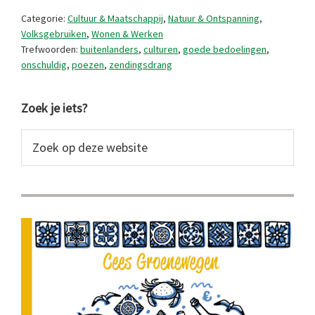
Categorie:
Cultuur & Maatschappij
,
Natuur & Ontspanning
,
Volksgebruiken
,
Wonen & Werken
Trefwoorden:
buitenlanders
,
culturen
,
goede bedoelingen
,
onschuldig
,
poezen
,
zendingsdrang
Primaire
Zoek je iets?
Sidebar
Zoek
op
deze
website