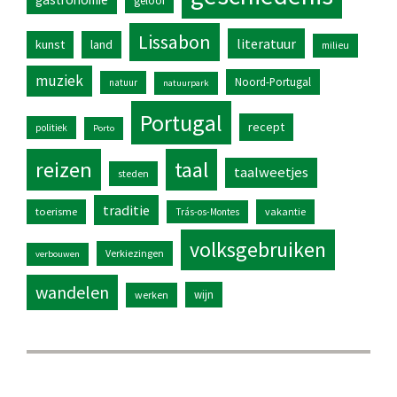
geloof
Lissabon
literatuur
kunst
land
milieu
muziek
Noord-Portugal
natuur
natuurpark
Portugal
recept
politiek
Porto
reizen
taal
taalweetjes
steden
traditie
toerisme
vakantie
Trás-os-Montes
volksgebruiken
Verkiezingen
verbouwen
wandelen
wijn
werken