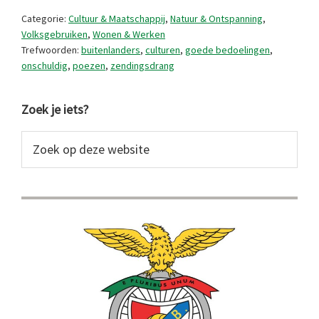
Categorie:
Cultuur & Maatschappij
,
Natuur & Ontspanning
,
Volksgebruiken
,
Wonen & Werken
Trefwoorden:
buitenlanders
,
culturen
,
goede bedoelingen
,
onschuldig
,
poezen
,
zendingsdrang
Primaire
Zoek je iets?
Sidebar
Zoek
op
deze
website