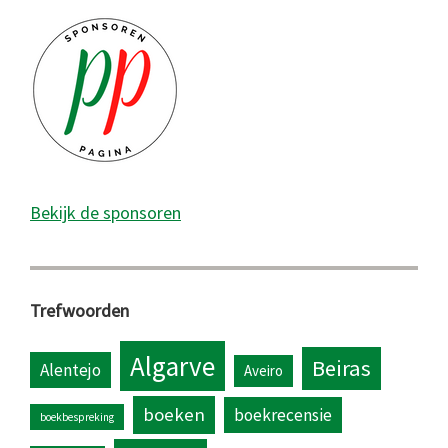
Bekijk de sponsoren
Trefwoorden
Algarve
Beiras
Alentejo
Aveiro
boeken
boekrecensie
boekbespreking