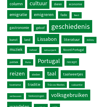
cultuur
column
dieren
economie
emigratie
emigreren
fado
feest
geschiedenis
gastronomie
geloof
Lissabon
literatuur
kunst
land
milieu
muziek
Noord-Portugal
natuur
natuurpark
Portugal
recept
politiek
Porto
reizen
taal
taalweetjes
steden
traditie
toerisme
vakantie
Trás-os-Montes
volksgebruiken
Verkiezingen
verbouwen
wandelen