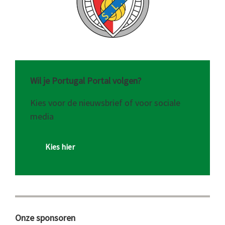
Wil je Portugal Portal volgen?
Kies voor de nieuwsbrief of voor sociale
media
Kies hier
Onze sponsoren