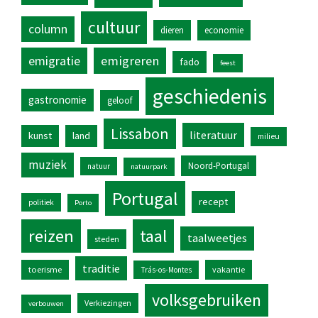
cultuur
column
dieren
economie
emigratie
emigreren
fado
feest
geschiedenis
gastronomie
geloof
Lissabon
literatuur
kunst
land
milieu
muziek
Noord-Portugal
natuur
natuurpark
Portugal
recept
politiek
Porto
reizen
taal
taalweetjes
steden
traditie
toerisme
vakantie
Trás-os-Montes
volksgebruiken
Verkiezingen
verbouwen