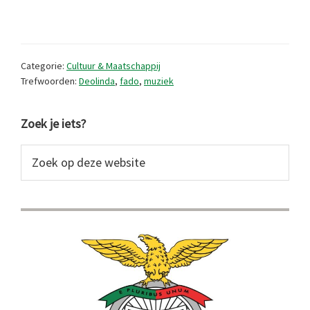
prachtige
Portugese
muziek
Categorie:
Cultuur & Maatschappij
met
Trefwoorden:
Deolinda
,
fado
,
muziek
een
Primaire
knipoog
Zoek je iets?
Sidebar
Zoek
op
deze
website