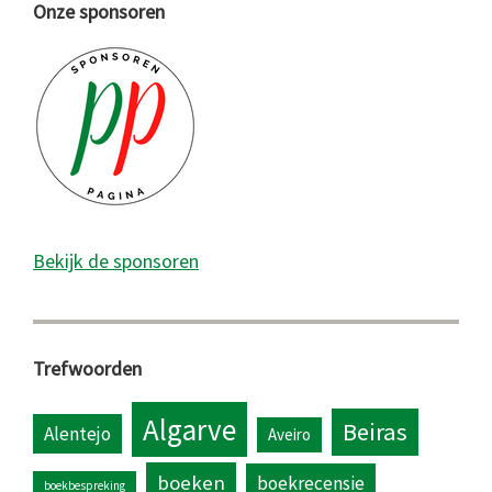
Onze sponsoren
Bekijk de sponsoren
Trefwoorden
Algarve
Beiras
Alentejo
Aveiro
boeken
boekrecensie
boekbespreking